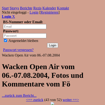
Start
Storys
Berichte
Rezis
Kalender
Kontakt
Nicht eingeloggt -
Login
[
Registrieren
]
Login
X
BS-Nummer oder Email:
Passwort:
Angemeldet bleiben
Passwort vergessen?
Wacken Open Air vom 06.-07.08.2004
Wacken Open Air vom
06.-07.08.2004, Fotos und
Kommentare vom Fö
...zurück zum Bericht...
<== zurück
(43 von 52)
weiter ==>