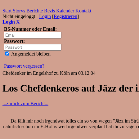
Start
Storys
Berichte
Rezis
Kalender
Kontakt
Nicht eingeloggt -
Login
[
Registrieren
]
Login
X
BS-Nummer oder Email:
Passwort:
Angemeldet bleiben
Passwort vergessen?
Chefdenker im Engelshof zu Köln am 03.12.04
Los Chefdenkeros auf Jäzz der 
...zurück zum Bericht...
Da fällt mir noch irgendwat tolles ein so von wegen "Jäzz im Strä
natürlich schon im E-Hof is weil irgendwer verplant hat ihr zu sage