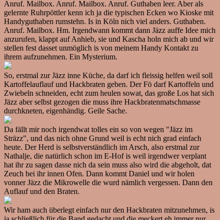
Anruf. Mailbox. Anruf. Mailbox. Anruf. Guthaben leer. Aber als
gelernte Ruhrpöttler kenn ich ja die typischen Ecken wo Kioske mit
Handyguthaben rumstehn. Is in Köln nich viel anders. Guthaben.
Anruf. Mailbox. Hm. Irgendwann kommt dann Jäzz auffe Idee mich
anzurufen, klappt auf Anhieb, sie und Kascha holn mich ab und wir
stellen fest dasset unmöglich is von meinem Handy Kontakt zu
ihrem aufzunehmen. Ein Mysterium.
So, erstmal zur Jäzz inne Küche, da darf ich fleissig helfen weil soll
Kartoffelauflauf und Hackbraten geben. Der Fö darf Kartoffeln und
Zwiebeln schneiden, echt zum heulen sowat, das große Los hat sich
Jäzz aber selbst gezogen die muss ihre Hackbratenmatschmasse
durchkneten, eigenhändig. Geile Sache.
Da fällt mir noch irgendwat tolles ein so von wegen "Jäzz im
Sträzz", und das nich ohne Grund weil is echt nich grad einfach
heute. Der Herd is selbstverständlich im Arsch, also erstmal zur
Nathalje, die natürlich schon im E-Hof is weil irgendwer verplant
hat ihr zu sagen dasse nich da sein muss also wird die abgeholt, dat
Zeuch bei ihr innen Ofen. Dann kommt Daniel und wir holen
vonner Jäzz die Mikrowelle die wurd nämlich vergessen. Dann den
Auflauf und den Braten.
Wir ham auch überlegt einfach nur den Hackbraten mitzunehmen, is
ja schließlich für die Band gedacht und die meckert eh immer nur