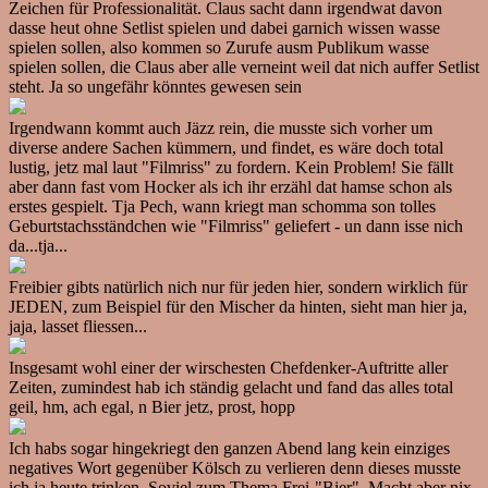
Zeichen für Professionalität. Claus sacht dann irgendwat davon
dasse heut ohne Setlist spielen und dabei garnich wissen wasse
spielen sollen, also kommen so Zurufe ausm Publikum wasse
spielen sollen, die Claus aber alle verneint weil dat nich auffer Setlist
steht. Ja so ungefähr könntes gewesen sein
Irgendwann kommt auch Jäzz rein, die musste sich vorher um
diverse andere Sachen kümmern, und findet, es wäre doch total
lustig, jetz mal laut "Filmriss" zu fordern. Kein Problem! Sie fällt
aber dann fast vom Hocker als ich ihr erzähl dat hamse schon als
erstes gespielt. Tja Pech, wann kriegt man schomma son tolles
Geburtstachsständchen wie "Filmriss" geliefert - un dann isse nich
da...tja...
Freibier gibts natürlich nich nur für jeden hier, sondern wirklich für
JEDEN, zum Beispiel für den Mischer da hinten, sieht man hier ja,
jaja, lasset fliessen...
Insgesamt wohl einer der wirschesten Chefdenker-Auftritte aller
Zeiten, zumindest hab ich ständig gelacht und fand das alles total
geil, hm, ach egal, n Bier jetz, prost, hopp
Ich habs sogar hingekriegt den ganzen Abend lang kein einziges
negatives Wort gegenüber Kölsch zu verlieren denn dieses musste
ich ja heute trinken. Soviel zum Thema Frei-"Bier". Macht aber nix.