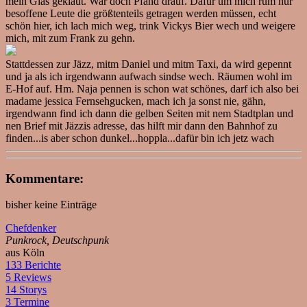
mein Glas geklaut. War doch Pfand drauf. Dafür um mich rum nur
besoffene Leute die größtenteils getragen werden müssen, echt
schön hier, ich lach mich weg, trink Vickys Bier wech und weigere
mich, mit zum Frank zu gehn.
Stattdessen zur Jäzz, mitm Daniel und mitm Taxi, da wird gepennt
und ja als ich irgendwann aufwach sindse wech. Räumen wohl im
E-Hof auf. Hm. Naja pennen is schon wat schönes, darf ich also bei
madame jessica Fernsehgucken, mach ich ja sonst nie, gähn,
irgendwann find ich dann die gelben Seiten mit nem Stadtplan und
nen Brief mit Jäzzis adresse, das hilft mir dann den Bahnhof zu
finden...is aber schon dunkel...hoppla...dafür bin ich jetz wach
Kommentare:
bisher keine Einträge
Chefdenker
Punkrock, Deutschpunk
aus Köln
133 Berichte
5 Reviews
14 Storys
3 Termine