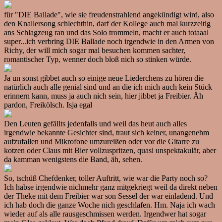
für "DIE Ballade", wie sie freudenstrahlend angekündigt wird, also
den Knallersong schlechthin, darf der Kollege auch mal kurzzeitig
ans Schlagzeug ran und das Solo trommeln, macht er auch totaaal
super...ich verbring DIE Ballade noch irgendwie in den Armen von
Richy, der will mich sogar mal besuchen kommen sachter,
romantischer Typ, wenner doch bloß nich so stinken würde.
Ja un sonst gibbet auch so einige neue Liederchens zu hören die
natürlich auch alle genial sind und an die ich mich auch kein Stück
erinnern kann, muss ja auch nich sein, hier jibbet ja Freibier. Äh
pardon, Freikölsch. Isja egal
Den Leuten gefällts jedenfalls und weil das heut auch alles
irgendwie bekannte Gesichter sind, traut sich keiner, unangenehm
aufzufallen und Mikrofone umzureißen oder vor die Gitarre zu
kotzen oder Claus mit Bier vollzuspritzen, quasi unspektakulär, aber
da kamman wenigstens die Band, äh, sehen.
So, tschüß Chefdenker, toller Auftritt, wie war die Party noch so?
Ich habse irgendwie nichmehr ganz mitgekriegt weil da direkt neben
der Theke mit dem Freibier war son Sessel der war einladend. Und
ich hab doch die ganze Woche nich geschlafen. Hm. Naja ich wach
wieder auf als alle rausgeschmissen werden. Irgendwer hat sogar