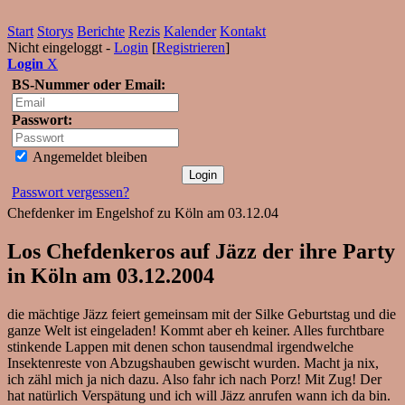
Start
Storys
Berichte
Rezis
Kalender
Kontakt
Nicht eingeloggt -
Login
[
Registrieren
]
Login
X
BS-Nummer oder Email:
Passwort:
Angemeldet bleiben
Passwort vergessen?
Chefdenker im Engelshof zu Köln am 03.12.04
Los Chefdenkeros auf Jäzz der ihre Party
in Köln am 03.12.2004
die mächtige Jäzz feiert gemeinsam mit der Silke Geburtstag und die
ganze Welt ist eingeladen! Kommt aber eh keiner. Alles furchtbare
stinkende Lappen mit denen schon tausendmal irgendwelche
Insektenreste von Abzugshauben gewischt wurden. Macht ja nix,
ich zähl mich ja nich dazu. Also fahr ich nach Porz! Mit Zug! Der
hat natürlich Verspätung und ich will Jäzz anrufen wann ich da bin.