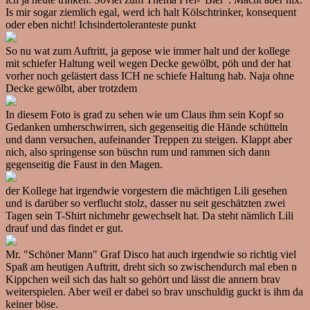
Is mir sogar ziemlich egal, werd ich halt Kölschtrinker, konsequent
oder eben nicht! Ichsindertoleranteste punkt
So nu wat zum Auftritt, ja gepose wie immer halt und der kollege
mit schiefer Haltung weil wegen Decke gewölbt, pöh und der hat
vorher noch gelästert dass ICH ne schiefe Haltung hab. Naja ohne
Decke gewölbt, aber trotzdem
In diesem Foto is grad zu sehen wie um Claus ihm sein Kopf so
Gedanken umherschwirren, sich gegenseitig die Hände schütteln
und dann versuchen, aufeinander Treppen zu steigen. Klappt aber
nich, also springense son büschn rum und rammen sich dann
gegenseitig die Faust in den Magen.
der Kollege hat irgendwie vorgestern die mächtigen Lili gesehen
und is darüber so verflucht stolz, dasser nu seit geschätzten zwei
Tagen sein T-Shirt nichmehr gewechselt hat. Da steht nämlich Lili
drauf und das findet er gut.
Mr. "Schöner Mann" Graf Disco hat auch irgendwie so richtig viel
Spaß am heutigen Auftritt, dreht sich so zwischendurch mal eben n
Kippchen weil sich das halt so gehört und lässt die annern brav
weiterspielen. Aber weil er dabei so brav unschuldig guckt is ihm da
keiner böse.