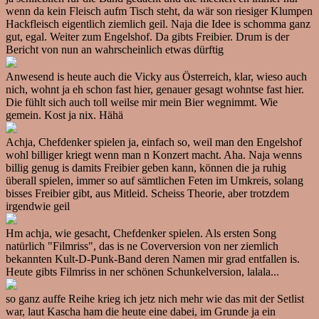
wenn da kein Fleisch aufm Tisch steht, da wär son riesiger Klumpen
Hackfleisch eigentlich ziemlich geil. Naja die Idee is schomma ganz
gut, egal. Weiter zum Engelshof. Da gibts Freibier. Drum is der
Bericht von nun an wahrscheinlich etwas dürftig
Anwesend is heute auch die Vicky aus Österreich, klar, wieso auch
nich, wohnt ja eh schon fast hier, genauer gesagt wohntse fast hier.
Die fühlt sich auch toll weilse mir mein Bier wegnimmt. Wie
gemein. Kost ja nix. Hähä
Achja, Chefdenker spielen ja, einfach so, weil man den Engelshof
wohl billiger kriegt wenn man n Konzert macht. Aha. Naja wenns
billig genug is damits Freibier geben kann, können die ja ruhig
überall spielen, immer so auf sämtlichen Feten im Umkreis, solang
bisses Freibier gibt, aus Mitleid. Scheiss Theorie, aber trotzdem
irgendwie geil
Hm achja, wie gesacht, Chefdenker spielen. Als ersten Song
natürlich "Filmriss", das is ne Coverversion von ner ziemlich
bekannten Kult-D-Punk-Band deren Namen mir grad entfallen is.
Heute gibts Filmriss in ner schönen Schunkelversion, lalala...
so ganz auffe Reihe krieg ich jetz nich mehr wie das mit der Setlist
war, laut Kascha ham die heute eine dabei, im Grunde ja ein