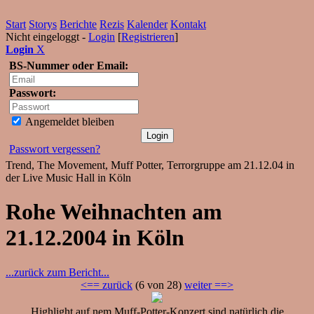
Start
Storys
Berichte
Rezis
Kalender
Kontakt
Nicht eingeloggt -
Login
[
Registrieren
]
Login
X
BS-Nummer oder Email:
Passwort:
Angemeldet bleiben
Passwort vergessen?
Trend, The Movement, Muff Potter, Terrorgruppe am 21.12.04 in
der Live Music Hall in Köln
Rohe Weihnachten am
21.12.2004 in Köln
...zurück zum Bericht...
<== zurück
(6 von 28)
weiter ==>
Highlight auf nem Muff-Potter-Konzert sind natürlich die