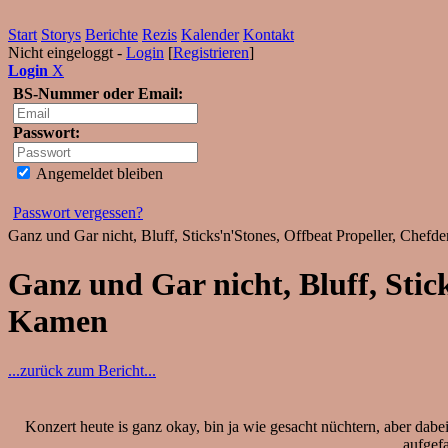
Start
Storys
Berichte
Rezis
Kalender
Kontakt
Nicht eingeloggt -
Login
[
Registrieren
]
Login
X
BS-Nummer oder Email:
Passwort:
Angemeldet bleiben
Passwort vergessen?
Ganz und Gar nicht, Bluff, Sticks'n'Stones, Offbeat Propeller, Che
Ganz und Gar nicht, Bluff, Stic
Kamen
...zurück zum Bericht...
Konzert heute is ganz okay, bin ja wie gesacht nüchtern, aber dabe
aufgefa