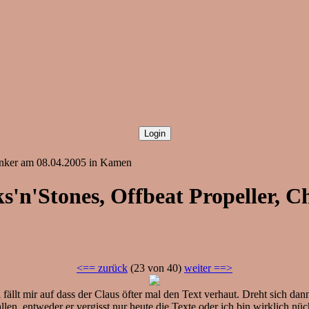
fdenker am 08.04.2005 in Kamen
ks'n'Stones, Offbeat Propeller, C
<== zurück
(23 von 40)
weiter ==>
i fällt mir auf dass der Claus öfter mal den Text verhaut. Dreht sich 
llen, entweder er vergisst nur heute die Texte oder ich bin wirklich nüc