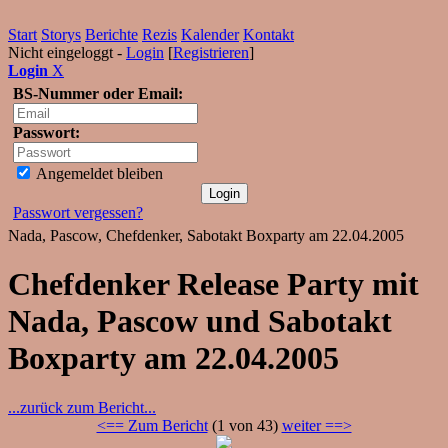
Start
Storys
Berichte
Rezis
Kalender
Kontakt
Nicht eingeloggt -
Login
[
Registrieren
]
Login
X
BS-Nummer oder Email:
Passwort:
Angemeldet bleiben
Passwort vergessen?
Nada, Pascow, Chefdenker, Sabotakt Boxparty am 22.04.2005
Chefdenker Release Party mit
Nada, Pascow und Sabotakt
Boxparty am 22.04.2005
...zurück zum Bericht...
<== Zum Bericht
(1 von 43)
weiter ==>