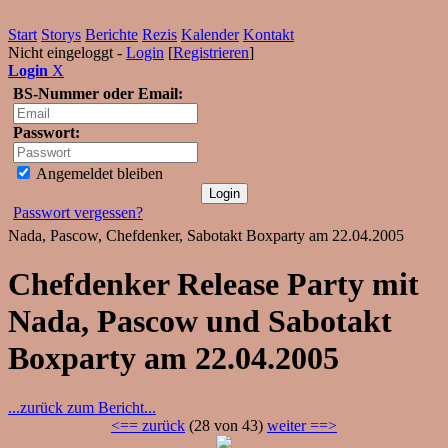
Start
Storys
Berichte
Rezis
Kalender
Kontakt
Nicht eingeloggt -
Login
[
Registrieren
]
Login
X
BS-Nummer oder Email:
Passwort:
Angemeldet bleiben
Passwort vergessen?
Nada, Pascow, Chefdenker, Sabotakt Boxparty am 22.04.2005
Chefdenker Release Party mit
Nada, Pascow und Sabotakt
Boxparty am 22.04.2005
...zurück zum Bericht...
<== zurück
(28 von 43)
weiter ==>