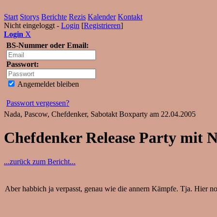
Start
Storys
Berichte
Rezis
Kalender
Kontakt
Nicht eingeloggt -
Login
[
Registrieren
]
Login
X
BS-Nummer oder Email:
Passwort:
Angemeldet bleiben
Passwort vergessen?
Nada, Pascow, Chefdenker, Sabotakt Boxparty am 22.04.2005
Chefdenker Release Party mit 
...zurück zum Bericht...
Aber habbich ja verpasst, genau wie die annern Kämpfe. Tja. Hier noc