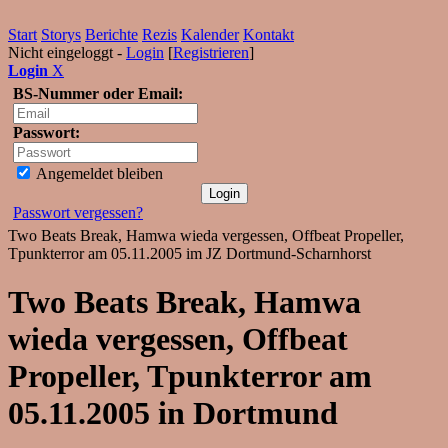
Start
Storys
Berichte
Rezis
Kalender
Kontakt
Nicht eingeloggt -
Login
[
Registrieren
]
Login
X
BS-Nummer oder Email:
Passwort:
Angemeldet bleiben
Passwort vergessen?
Two Beats Break, Hamwa wieda vergessen, Offbeat Propeller,
Tpunkterror am 05.11.2005 im JZ Dortmund-Scharnhorst
Two Beats Break, Hamwa
wieda vergessen, Offbeat
Propeller, Tpunkterror am
05.11.2005 in Dortmund