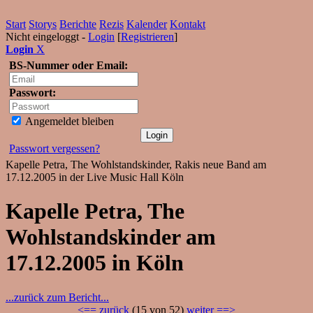
Start
Storys
Berichte
Rezis
Kalender
Kontakt
Nicht eingeloggt -
Login
[
Registrieren
]
Login
X
BS-Nummer oder Email:
Passwort:
Angemeldet bleiben
Passwort vergessen?
Kapelle Petra, The Wohlstandskinder, Rakis neue Band am
17.12.2005 in der Live Music Hall Köln
Kapelle Petra, The
Wohlstandskinder am
17.12.2005 in Köln
...zurück zum Bericht...
<== zurück
(15 von 52)
weiter ==>