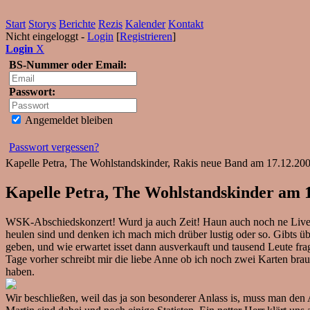
Start
Storys
Berichte
Rezis
Kalender
Kontakt
Nicht eingeloggt -
Login
[
Registrieren
]
Login
X
BS-Nummer oder Email:
Passwort:
Angemeldet bleiben
Passwort vergessen?
Kapelle Petra, The Wohlstandskinder, Rakis neue Band am 17.12.200
Kapelle Petra, The Wohlstandskinder am 1
WSK-Abschiedskonzert! Wurd ja auch Zeit! Haun auch noch ne Live-
heulen sind und denken ich mach mich drüber lustig oder so. Gibts ü
geben, und wie erwartet isset dann ausverkauft und tausend Leute fr
Tage vorher schreibt mir die liebe Anne ob ich noch zwei Karten bra
haben.
Wir beschließen, weil das ja son besonderer Anlass is, muss man de