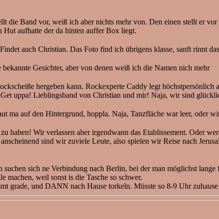
t die Band vor, weiß ich aber nichts mehr von. Den einen stellt er vor
n Hut aufhatte der da hinten auffer Box liegt.
ndet auch Christian. Das Foto find ich übrigens klasse, sanft rinnt da
e bekannte Gesichter, aber von denen weiß ich die Namen nich mehr
ckscheiße hergeben kann. Rockexperte Caddy legt höchstpersönlich auf
 uppa! Lieblingsband von Christian und mir! Naja, wir sind glücklich
aut ma auf den Hintergrund, hoppla. Naja, Tanzfläche war leer, oder wi
 zu haben! Wir verlassen aber irgendwann das Etablissement. Oder wer
r anscheinend sind wir zuviele Leute, also spielen wir Reise nach Jeru
suchen sich ne Verbindung nach Berlin, bei der man möglichst lange fä
le machen, weil sonst is die Tasche so schwer.
mmt grade, und DANN nach Hause torkeln. Müsste so 8-9 Uhr zuhause 