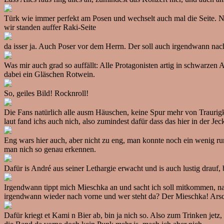
Türk wie immer perfekt am Posen und wechselt auch mal die Seite. Ne, d
wir standen auffer Raki-Seite
da isser ja. Auch Poser vor dem Herrn. Der soll auch irgendwann nac
Was mir auch grad so auffällt: Alle Protagonisten artig in schwarzen 
dabei ein Gläschen Rotwein.
So, geiles Bild! Rocknroll!
Die Fans natürlich alle ausm Häuschen, keine Spur mehr von Trauri
laut fand ichs auch nich, also zumindest dafür dass das hier in der 
Eng wars hier auch, aber nicht zu eng, man konnte noch ein wenig ru
man nich so genau erkennen.
Dafür is André aus seiner Lethargie erwacht und is auch lustig drauf, 
Irgendwann tippt mich Mieschka an und sacht ich soll mitkommen, najut
irgendwann wieder nach vorne und wer steht da? Der Mieschka! Arsc
Dafür kriegt et Kami n Bier ab, bin ja nich so. Also zum Trinken jetz,