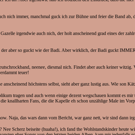
 auch nich immer, manchmal guck ich zur Bühne und feier die Band ab,
Gazelle irgendwie auch nich, der holt anscheinend grad eines der zahl
, der aber so guckt wie der Badi. Aber wirklich, der Badi guckt IMME
tschrockband, neenee, diesmal nich. Findet aber auch keiner witzig. Vi
verdammt teuer!
 anscheinend höchstens selbst, sieht aber ganz lustig aus. Wie son Kä
blikum tragen und auch wenn einige dezent wegschauen kommt es mir ta
 die knallharten Fans, die die Kapelle eh schon unzählige Male im Vo
ow. Naja, das wars dann vom Bericht, war ganz nett, wir sind dann i
Nee Scherz beiseite (huaha!), ich fand the Wohlstandskinder heute wirk
nsonsten eher Songs von den letzten beiden Alben, kam mir jedenfalls so