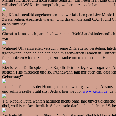
Martin sind dabei und noch einige Statisten. Ein netter Herr klärt un
will aber bei WSK nich rumpöbeln, weil er da zu viele Leute kennt. 
So, Köln-Ehrenfeld angekommen und wir latschen gen Live Music Hal
Zweierreihen. Apathisch warten. Und das um die Zeit! CATTi und Chr
da so rumfliegt.
Christian kanns auch garnich abwarten the Wohl$tandskinder endlich e
warm.
Während Ulf verzweifelt versucht, seine Zigarette zu verstehen, l
irgendwann, aber ich hab den doch mit schwarzen Haaren in Erinnerung,
funktionieren wir die Schlange zur Traube um und entern die Halle.
Bier is teuer. Dafür spielen jetz Kapelle Petra, kriegenwa sogar von 
lustigen Hits mitgrölen und so. Irgendwann fällt mir auch ein, dass 
Geburtstag!"
Jedenfalls findet das der Henning da oben wohl ganz lustig. Ansonst
und aufm Gazelle-Stuhl sitzt. Achja, hier webtip:
www.keitan.de
, da 
Tja, Kapelle Petra währen natürlich nichts ohne ihre unvergleichlic
übel, weil is einfach herrlich. Scherensolo darf auch nich fehlen! Sch
Auch ein Highlight jeder Show: Der Akustiksong! Find ich klasse, fe