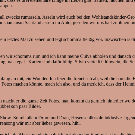
s auf, dass es drei elementare Dinge im Leben gibt: Saufen, rauchen und
Lappen.
l zwecks rumasseln. Asseln wird auch bei den Wohlstandskinder-Group
istian ausm Saarland asseln im Auto, gesellen wir uns halt zu ihnen 
in letztes Mal zu sehen und legt schomma fleißig vor. Inzwischen is di
atschen wir schomma rum und ich kann meine Cülva abholen und danach
 naja egal...Karten sind dafür billig. Silvio verteilt Glühwein, die S
Anfang an mit, ein Wunder. Ich feier die frenetisch ab, weil die ham d
ich Fotos machen könnte, mach ich also, und da merk ich, dass der Henni
en macht er die ganze Zeit Fotos, man kommt da garnich hinterher wo d
gibbet son paar Bilder.
he Show. So mit allem Drum und Dran, Hosenschlitzsolo inklusive. Irg
erensong wär mir aber lieber gewesen. hihi.
ier ich ab. Aber irgendwie hab ich trotzdem den Eindruck, dass die hi