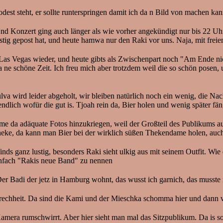
dest steht, er sollte runterspringen damit ich da n Bild von machen kan
Und Konzert ging auch länger als wie vorher angekündigt nur bis 22 Uhr
ustig gepost hat, und heute hamwa nur den Raki vor uns. Naja, mit frei
n Las Vegas wieder, und heute gibts als Zwischenpart noch "Am Ende 
 ja ne schöne Zeit. Ich freu mich aber trotzdem weil die so schön pose
 wird leider abgeholt, wir bleiben natürlich noch ein wenig, die Nach
ndlich wofür die gut is. Tjoah rein da, Bier holen und wenig später fä
me da adäquate Fotos hinzukriegen, weil der Großteil des Publikums au
eke, da kann man Bier bei der wirklich süßen Thekendame holen, auch
inds ganz lustig, besonders Raki sieht ulkig aus mit seinem Outfit. Wi
infach "Rakis neue Band" zu nennen
Der Badi der jetz in Hamburg wohnt, das wusst ich garnich, das musste m
rechheit. Da sind die Kami und der Mieschka schomma hier und dann ve
a rumschwirrt. Aber hier sieht man mal das Sitzpublikum. Da is sogar