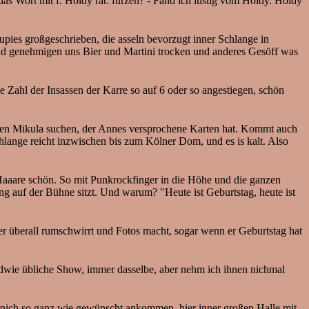
 das Wort mit f. Holdy rät: furzen? - Fand ich lustig vom Holdy. Holdy
ies großgeschrieben, die asseln bevorzugt inner Schlange in
und genehmigen uns Bier und Martini trocken und anderes Gesöff was
e Zahl der Insassen der Karre so auf 6 oder so angestiegen, schön
 den Mikula suchen, der Annes versprochene Karten hat. Kommt auch
chlange reicht inzwischen bis zum Kölner Dom, und es is kalt. Also
ie Haaare schön. So mit Punkrockfinger in die Höhe und die ganzen
ng auf der Bühne sitzt. Und warum? "Heute ist Geburtstag, heute ist
er überall rumschwirrt und Fotos macht, sogar wenn er Geburtstag hat
endwie übliche Show, immer dasselbe, aber nehm ich ihnen nichmal
er nich so ganz wie gewünscht ankommen, hier inner großen Halle mit