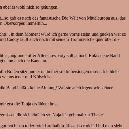
n aber is wohl nich so gelungen.
...so gab es noch das fantastische Die Welt von Mitteleuropa aus, das
em Oberkörper, immerhin...
nichts", in dem Moment würd ich gerne vorne stehn und gucken wer so
n, und Caddy läuft auch noch mit seinem Trömmelsche quer über die
t is jung und auffer Aftershowparty soll ja noch Rakis neue Band
ngt dann auch die Band an.
fm Boden sitzt und er da immer so drübersteigen muss - ich bleib
 wenns teuer und Kölsch is.
e die Band heißt - keine Ahnung! Wusste auch irgendwie keiner,
ir erst die Tanja erzählen, hm...
rpissen die sich einfach so. Naja ich geh mal zur Theke.
 noch son toller roter Luftballon. Rosa isser nich. Und man sieht