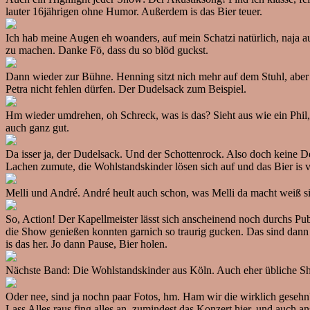
lauter 16jährigen ohne Humor. Außerdem is das Bier teuer.
Ich hab meine Augen eh woanders, auf mein Schatzi natürlich, naja
zu machen. Danke Fö, dass du so blöd guckst.
Dann wieder zur Bühne. Henning sitzt nich mehr auf dem Stuhl, aber 
Petra nicht fehlen dürfen. Der Dudelsack zum Beispiel.
Hm wieder umdrehen, oh Schreck, was is das? Sieht aus wie ein Phil
auch ganz gut.
Da isser ja, der Dudelsack. Und der Schottenrock. Also doch keine Deu
Lachen zumute, die Wohlstandskinder lösen sich auf und das Bier is 
Melli und André. André heult auch schon, was Melli da macht weiß sie
So, Action! Der Kapellmeister lässt sich anscheinend noch durchs Pu
die Show genießen konnten garnich so traurig gucken. Das sind dann
is das her. Jo dann Pause, Bier holen.
Nächste Band: Die Wohlstandskinder aus Köln. Auch eher übliche Sh
Oder nee, sind ja nochn paar Fotos, hm. Ham wir die wirklich gesehn? 
Lass Alles raus fing alles an, zumindest das Konzert hier, und auch a