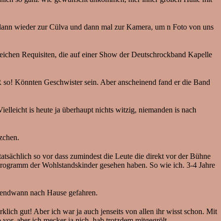
 dann wieder zur Cülva und dann mal zur Kamera, um n Foto von uns
reichen Requisiten, die auf einer Show der Deutschrockband Kapelle
R so! Könnten Geschwister sein. Aber anscheinend fand er die Band
elleicht is heute ja überhaupt nichts witzig, niemanden is nach
tzchen.
tsächlich so vor dass zumindest die Leute die direkt vor der Bühne
rprogramm der Wohlstandskinder gesehen haben. So wie ich. 3-4 Jahre
rgendwann nach Hause gefahren.
lich gut! Aber ich war ja auch jenseits von allen ihr wisst schon. Mit
 vor, aber ich mecker ja nich, hab trotzdem mitgegrölt.