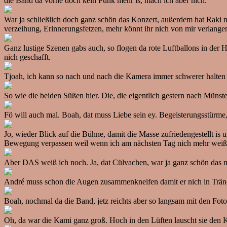
die Band da vorne doch kein Punk mehr is, mach ich aber nich.
War ja schließlich doch ganz schön das Konzert, außerdem hat Raki n 
verzeihung, Erinnerungsfetzen, mehr könnt ihr nich von mir verlange
Ganz lustige Szenen gabs auch, so flogen da rote Luftballons in der
nich geschafft.
Tjoah, ich kann so nach und nach die Kamera immer schwerer halten und
So wie die beiden Süßen hier. Die, die eigentlich gestern nach Müns
Fö will auch mal. Boah, dat muss Liebe sein ey. Begeisterungsstürme, 
Jo, wieder Blick auf die Bühne, damit die Masse zufriedengestellt is 
Bewegung verpassen weil wenn ich am nächsten Tag nich mehr weiß was
Aber DAS weiß ich noch. Ja, dat Cülvachen, war ja ganz schön das ma
André muss schon die Augen zusammenkneifen damit er nich in Träne
Boah, nochmal da die Band, jetz reichts aber so langsam mit den Foto
Oh, da war die Kami ganz groß. Hoch in den Lüften lauscht sie den K