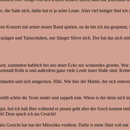
ie Saite nich, dafür hat er ja seine Leute. Aber viel lustiger find ich
hm Konzert mit seiner neuen Band spielen, na da bin ich ma gespannt, 
Anzügen und Turnschuhen, nur Sänger Silver nich. Der hat das nich nötig.
gkeit, zumindest habbich bei uns inner Ecke nix weinendes gesehn. Wa
Jeckenstadt Köln is und außerdem ganz viele Leute inner Halle sind. Ke
mlaufen und sich umgucken. Hihi. Wie hier der Martin, der sich entwe
brüllt schön die Texte runter und zappelt rum. Wieso is der denn nich in
, hol ich halt Bier während er pissen geht aber der Arsch kommt einfac
h! Dem spuck ich ins Gesicht!
 ins Gesicht hat nur der Mieschka verdient. Dafür is mein Shirt voll mit