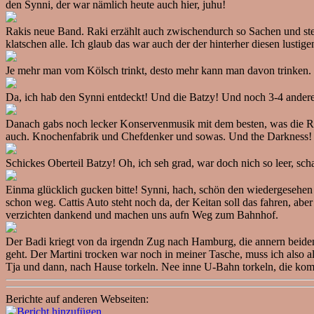
den Synni, der war nämlich heute auch hier, juhu!
Rakis neue Band. Raki erzählt auch zwischendurch so Sachen und stell
klatschen alle. Ich glaub das war auch der der hinterher diesen lustige
Je mehr man vom Kölsch trinkt, desto mehr kann man davon trinken. Fi
Da, ich hab den Synni entdeckt! Und die Batzy! Und noch 3-4 ander
Danach gabs noch lecker Konservenmusik mit dem besten, was die Ro
auch. Knochenfabrik und Chefdenker und sowas. Und the Darkness! Get
Schickes Oberteil Batzy! Oh, ich seh grad, war doch nich so leer, sch
Einma glücklich gucken bitte! Synni, hach, schön den wiedergesehen
schon weg. Cattis Auto steht noch da, der Keitan soll das fahren, abe
verzichten dankend und machen uns aufn Weg zum Bahnhof.
Der Badi kriegt von da irgendn Zug nach Hamburg, die annern beiden 
geht. Der Martini trocken war noch in meiner Tasche, muss ich also al
Tja und dann, nach Hause torkeln. Nee inne U-Bahn torkeln, die ko
Berichte auf anderen Webseiten: