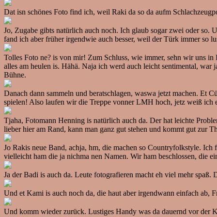
Dat isn schönes Foto find ich, weil Raki da so da aufm Schlachzeugpo
Jo, Zugabe gibts natürlich auch noch. Ich glaub sogar zwei oder so. 
fand ich aber früher irgendwie auch besser, weil der Türk immer so l
Tolles Foto ne? is von mir! Zum Schluss, wie immer, sehn wir uns i
alles am heulen is. Hähä. Naja ich werd auch leicht sentimental, war
Bühne.
Danach dann sammeln und beratschlagen, waswa jetzt machen. Et Cülva
spielen! Also laufen wir die Treppe vonner LMH hoch, jetz weiß ich e
Tjaha, Fotomann Henning is natürlich auch da. Der hat leichte Proble
lieber hier am Rand, kann man ganz gut stehen und kommt gut zur Th
Jo Rakis neue Band, achja, hm, die machen so Countryfolkstyle. Ich f
vielleicht ham die ja nichma nen Namen. Wir ham beschlossen, die e
Ja der Badi is auch da. Leute fotografieren macht eh viel mehr spaß. 
Und et Kami is auch noch da, die haut aber irgendwann einfach ab, F
Und komm wieder zurück. Lustiges Handy was da dauernd vor der Kamer