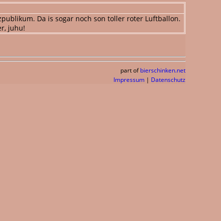
blikum. Da is sogar noch son toller roter Luftballon.
r, juhu!
part of
bierschinken.net
Impressum
|
Datenschutz