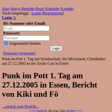
Start
Storys
Berichte
Rezis
Kalender
Kontakt
Nicht eingeloggt -
Login
[
Registrieren
]
Login
X
BS-Nummer oder Email:
Passwort:
Angemeldet bleiben
Passwort vergessen?
Punk im Pott 1. Tag mit Sondaschule, the Movement, Chefdenker
am 27.12.2005 in der Zeche Carl in Essen
Punk im Pott 1. Tag am
27.12.2005 in Essen, Bericht
von Kiki und Fö
...zurück zum Bericht...
<== zurück
(4 von 24)
weiter ==>