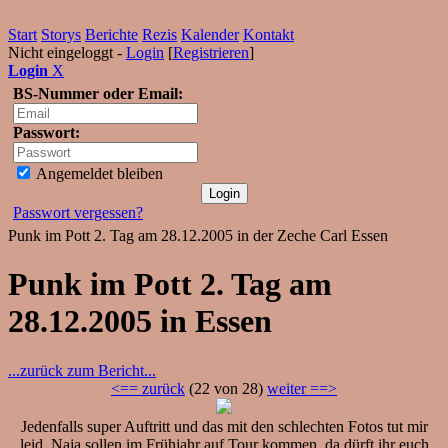
Start
Storys
Berichte
Rezis
Kalender
Kontakt
Nicht eingeloggt -
Login
[
Registrieren
]
Login
X
BS-Nummer oder Email:
Passwort:
Angemeldet bleiben
Passwort vergessen?
Punk im Pott 2. Tag am 28.12.2005 in der Zeche Carl Essen
Punk im Pott 2. Tag am
28.12.2005 in Essen
...zurück zum Bericht...
<== zurück
(22 von 28)
weiter ==>
Jedenfalls super Auftritt und das mit den schlechten Fotos tut mir
leid. Naja sollen im Frühjahr auf Tour kommen, da dürft ihr euch