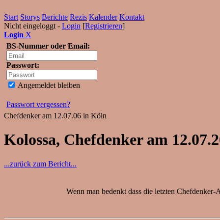
Start
Storys
Berichte
Rezis
Kalender
Kontakt
Nicht eingeloggt -
Login
[
Registrieren
]
Login
X
BS-Nummer oder Email:
Passwort:
Angemeldet bleiben
Passwort vergessen?
Chefdenker am 12.07.06 in Köln
Kolossa, Chefdenker am 12.07.
...zurück zum Bericht...
Wenn man bedenkt dass die letzten Chefdenker-Au