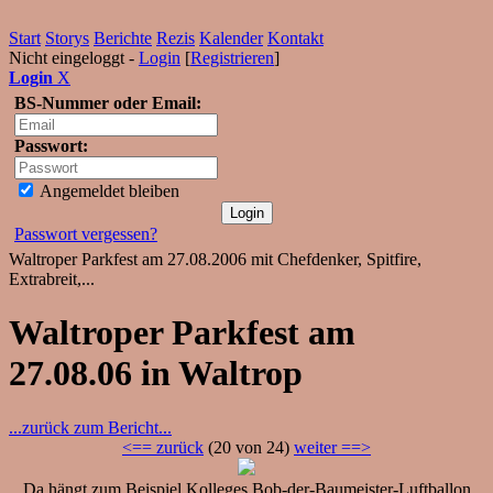
Start
Storys
Berichte
Rezis
Kalender
Kontakt
Nicht eingeloggt -
Login
[
Registrieren
]
Login
X
BS-Nummer oder Email:
Passwort:
Angemeldet bleiben
Passwort vergessen?
Waltroper Parkfest am 27.08.2006 mit Chefdenker, Spitfire,
Extrabreit,...
Waltroper Parkfest am
27.08.06 in Waltrop
...zurück zum Bericht...
<== zurück
(20 von 24)
weiter ==>
Da hängt zum Beispiel Kolleges Bob-der-Baumeister-Luftballon