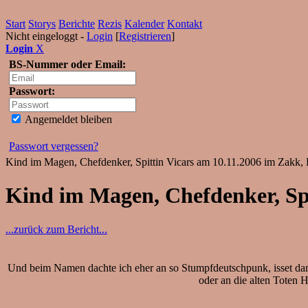
Start
Storys
Berichte
Rezis
Kalender
Kontakt
Nicht eingeloggt -
Login
[
Registrieren
]
Login
X
BS-Nummer oder Email:
Passwort:
Angemeldet bleiben
Passwort vergessen?
Kind im Magen, Chefdenker, Spittin Vicars am 10.11.2006 im Zakk, 
Kind im Magen, Chefdenker, Spi
...zurück zum Bericht...
Und beim Namen dachte ich eher an so Stumpfdeutschpunk, isset dann
oder an die alten Toten 