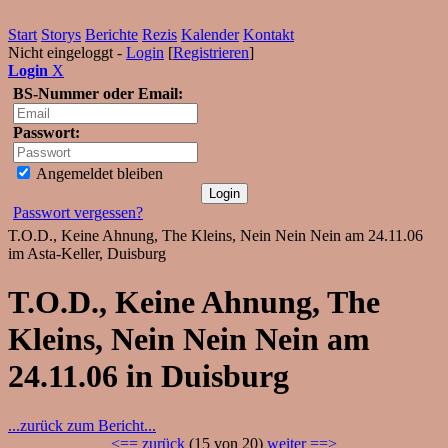
Start
Storys
Berichte
Rezis
Kalender
Kontakt
Nicht eingeloggt -
Login
[
Registrieren
]
Login
X
BS-Nummer oder Email:
Passwort:
Angemeldet bleiben
Passwort vergessen?
T.O.D., Keine Ahnung, The Kleins, Nein Nein Nein am 24.11.06
im Asta-Keller, Duisburg
T.O.D., Keine Ahnung, The
Kleins, Nein Nein Nein am
24.11.06 in Duisburg
...zurück zum Bericht...
<== zurück
(15 von 20)
weiter ==>