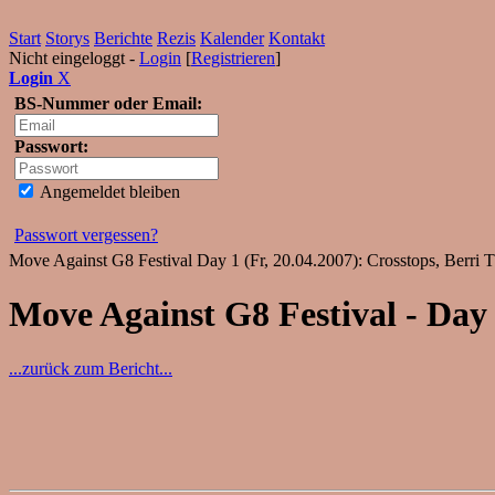
Start
Storys
Berichte
Rezis
Kalender
Kontakt
Nicht eingeloggt -
Login
[
Registrieren
]
Login
X
BS-Nummer oder Email:
Passwort:
Angemeldet bleiben
Passwort vergessen?
Move Against G8 Festival Day 1 (Fr, 20.04.2007): Crosstops, Berri T
Move Against G8 Festival - Day 
...zurück zum Bericht...