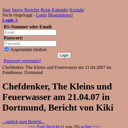
Start
Storys
Berichte
Rezis
Kalender
Kontakt
Nicht eingeloggt -
Login
[
Registrieren
]
Login
X
BS-Nummer oder Email:
Passwort:
Angemeldet bleiben
Passwort vergessen?
Chefdenker, The Kleins und Feuerwasser am 21.04.2007 im
Painthouse, Dortmund
Chefdenker, The Kleins und
Feuerwasser am 21.04.07 in
Dortmund, Bericht von Kiki
...zurück zum Bericht...
<== Zum Bericht
(1 von 20)
weiter ==>