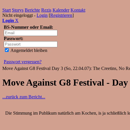
Start
Storys
Berichte
Rezis
Kalender
Kontakt
Nicht eingeloggt -
Login
[
Registrieren
]
Login
X
BS-Nummer oder Email:
Passwort:
Angemeldet bleiben
Passwort vergessen?
Move Against G8 Festival Day 3 (So, 22.04.07): The Creetins, No Re
Move Against G8 Festival - Day 
...zurück zum Bericht...
Die Stimmung im Publikum natürlich am Kochen, is ja schließlich le