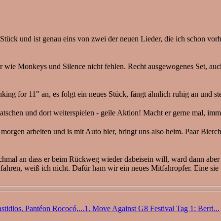
 Stück und ist genau eins von zwei der neuen Lieder, die ich schon vor
siker wie Monkeys und Silence nicht fehlen. Recht ausgewogenes Set, a
king for 11" an, es folgt ein neues Stück, fängt ähnlich ruhig an und 
tschen und dort weiterspielen - geile Aktion! Macht er gerne mal, imm
morgen arbeiten und is mit Auto hier, bringt uns also heim. Paar Bie
hmal an dass er beim Rückweg wieder dabeisein will, ward dann aber n
hren, weiß ich nicht. Dafür ham wir ein neues Mitfahropfer. Eine sie u
1. Move Against G8 Festival Tag 1: Berri...