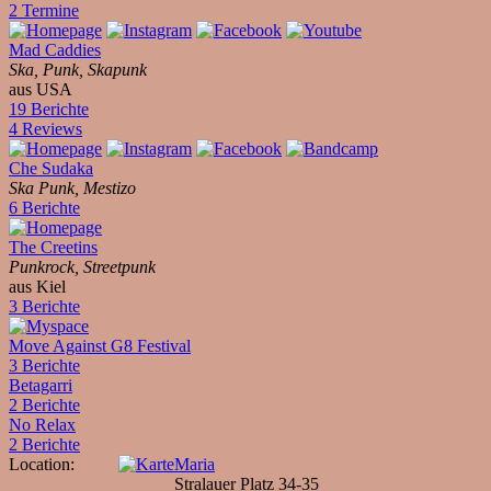
2 Termine
Mad Caddies
Ska, Punk, Skapunk
aus USA
19 Berichte
4 Reviews
Che Sudaka
Ska Punk, Mestizo
6 Berichte
The Creetins
Punkrock, Streetpunk
aus Kiel
3 Berichte
Move Against G8 Festival
3 Berichte
Betagarri
2 Berichte
No Relax
2 Berichte
Location:
Maria
Stralauer Platz 34-35