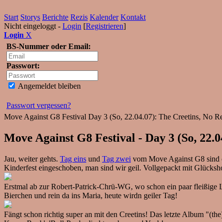
Start
Storys
Berichte
Rezis
Kalender
Kontakt
Nicht eingeloggt -
Login
[
Registrieren
]
Login
X
BS-Nummer oder Email:
Passwort:
Angemeldet bleiben
Passwort vergessen?
Move Against G8 Festival Day 3 (So, 22.04.07): The Creetins, No Re
Move Against G8 Festival - Day 3 (So, 22.0
Jau, weiter gehts.
Tag eins
und
Tag zwei
vom Move Against G8 sind er
Kinderfest eingeschoben, man sind wir geil. Vollgepackt mit Glücksh
Erstmal ab zur Robert-Patrick-Chrü-WG, wo schon ein paar fleißige 
Bierchen und rein da ins Maria, heute wirdn geiler Tag!
Fängt schon richtig super an mit den Creetins! Das letzte Album "(th