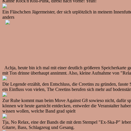
Kanne Rock'n'Roll-Punk, direkt nach vorne! Yeah!
Ein Fläschchen Jägermeister, der sich urplötzlich in meinem Innenfut
anders
Achja, heute bin ich mal mit einer deutlich größeren Speicherkart
mit Ton drinne überhaupt annimmt. Also, kleine Aufnahme von "Relap
Die Legende erzählt, den Entschluss, die Creetins zu gründen, fasst
ein Einfluss von vielen, The Creetins berufen sich mehr auf bodenst
Zur Ruhe kommt man beim Move Against G8 sowieso nicht, dafür spiel
können wir heute garnicht entdecken, entweder die Veranstalter habe
wissen wollen, welche Band grad spielt
Tja, No Relax, eine der Bands die mit dem Stempel "Ex-Ska-P" leben m
Gitarre, Bass, Schlagzeug und Gesang.