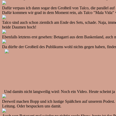
Dafür verpass ich dann sogar den Großteil von Talco, die parallel auf
Dafür kommen wir grad in dem Moment rein, als Talco "Mala Vida" vo
Talco sind auch schon ziemlich am Ende des Sets, schade. Naja, immer
beide Daumen hoch!
Ebenfalls letztens erst gesehen: Betagarri aus dem Baskenland, auch n
Da dürfte der Großteil des Publikums wohl nichts gegen haben, finde
Und damits nicht langweilig wird: Noch ein Video. Heute scheint ja 
Derweil machen Bopp und ich lustige Späßchen auf unserem Podest. Un
Leitung. Oder bespucken uns damit.
Auch von Betagarri mal wieder ne richtig coole Show, heute ist das 