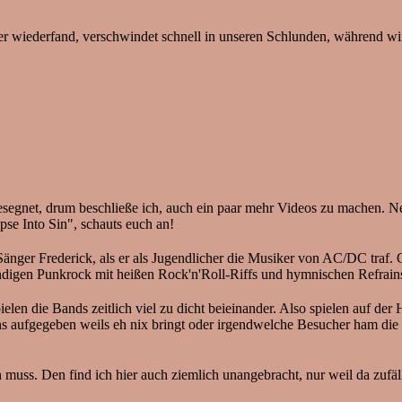
ter wiederfand, verschwindet schnell in unseren Schlunden, während wir
e gesegnet, drum beschließe ich, auch ein paar mehr Videos zu machen.
se Into Sin", schauts euch an!
e Sänger Frederick, als er als Jugendlicher die Musiker von AC/DC traf
ändigen Punkrock mit heißen Rock'n'Roll-Riffs und hymnischen Refrains
en die Bands zeitlich viel zu dicht beieinander. Also spielen auf de
ns aufgegeben weils eh nix bringt oder irgendwelche Besucher ham die 
uss. Den find ich hier auch ziemlich unangebracht, nur weil da zufäll