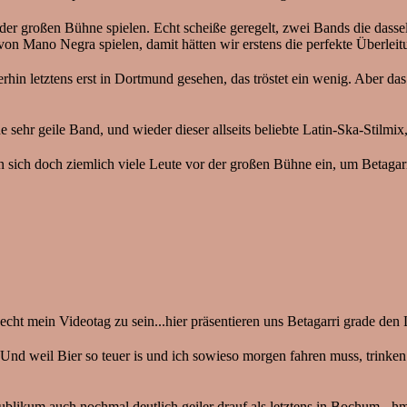
 der großen Bühne spielen. Echt scheiße geregelt, zwei Bands die dasse
n Mano Negra spielen, damit hätten wir erstens die perfekte Überlei
hin letztens erst in Dortmund gesehen, das tröstet ein wenig. Aber da
e sehr geile Band, und wieder dieser allseits beliebte Latin-Ska-Stilmi
n sich doch ziemlich viele Leute vor der großen Bühne ein, um Betagarr
echt mein Videotag zu sein...hier präsentieren uns Betagarri grade den
d weil Bier so teuer is und ich sowieso morgen fahren muss, trinken 
Publikum auch nochmal deutlich geiler drauf als letztens in Bochum - h