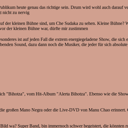
 Publikum heute genau das richtige sein. Drum wird wohl auch darauf ve
t nicht zu nervig
g auf der kleinen Bühne sind, um Che Sudaka zu sehen. Kleine Bühne? W
 vor der kleinen Bühne war, dürfte mir zustimmen
onderes ist auf jeden Fall die extrem energiegeladene Show, die sich e
treibenden Sound, dazu dann noch die Musiker, die jeder für sich absol
sich "Bihotza", vom Hit-Album "Alerta Bihotza". Ebenso wie die Show 
n die großen Mano Negra oder die Live-DVD von Manu Chao erinnert. Oft
 Bild wa? Super Band, bin immernoch schwer begeistert, die könnten ruh