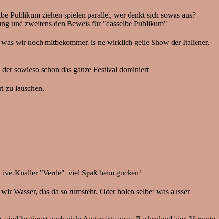
lbe Publikum ziehen spielen parallel, wer denkt sich sowas aus?
tung und zweitens den Beweis für "dasselbe Publikum"
s was wir noch mitbekommen is ne wirklich geile Show der Italiener,
x, der sowieso schon das ganze Festival dominiert
i zu lauschen.
 Live-Knaller "Verde", viel Spaß beim gucken!
wir Wasser, das da so rumsteht. Oder holen selber was ausser
m, sind bestimmt auch viele Angereiste ausm Baskenland hier. Vermute