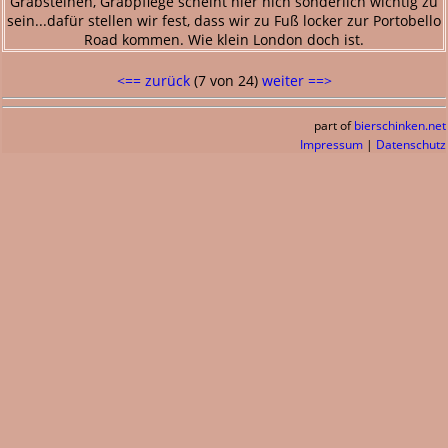
Grabsteinen, Grabpflege scheint hier nich sonderlich wichtig zu
sein...dafür stellen wir fest, dass wir zu Fuß locker zur Portobello
Road kommen. Wie klein London doch ist.
<== zurück
(7 von 24)
weiter ==>
part of
bierschinken.net
Impressum
|
Datenschutz