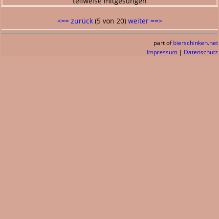
teilweise mitgesungen
<== zurück
(5 von 20)
weiter ==>
part of
bierschinken.net
Impressum
|
Datenschutz