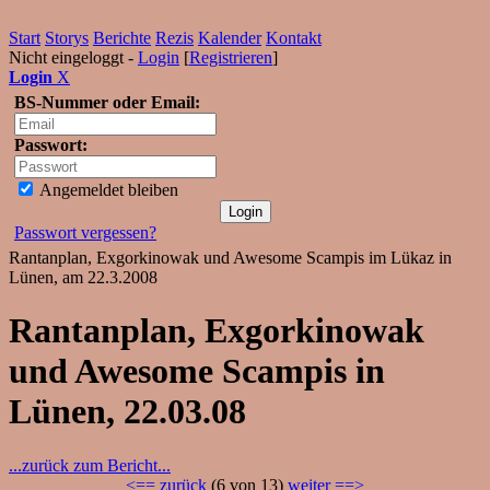
Start
Storys
Berichte
Rezis
Kalender
Kontakt
Nicht eingeloggt -
Login
[
Registrieren
]
Login
X
BS-Nummer oder Email:
Passwort:
Angemeldet bleiben
Passwort vergessen?
Rantanplan, Exgorkinowak und Awesome Scampis im Lükaz in
Lünen, am 22.3.2008
Rantanplan, Exgorkinowak
und Awesome Scampis in
Lünen, 22.03.08
...zurück zum Bericht...
<== zurück
(6 von 13)
weiter ==>