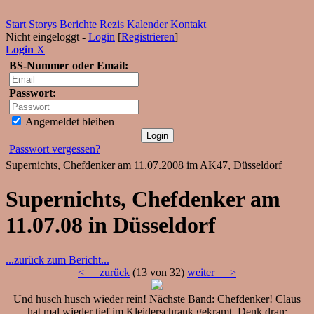
Start
Storys
Berichte
Rezis
Kalender
Kontakt
Nicht eingeloggt -
Login
[
Registrieren
]
Login
X
BS-Nummer oder Email:
Passwort:
Angemeldet bleiben
Passwort vergessen?
Supernichts, Chefdenker am 11.07.2008 im AK47, Düsseldorf
Supernichts, Chefdenker am
11.07.08 in Düsseldorf
...zurück zum Bericht...
<== zurück
(13 von 32)
weiter ==>
Und husch husch wieder rein! Nächste Band: Chefdenker! Claus
hat mal wieder tief im Kleiderschrank gekramt. Denk dran: