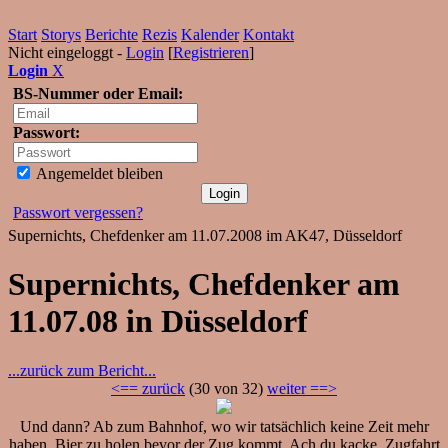
Start
Storys
Berichte
Rezis
Kalender
Kontakt
Nicht eingeloggt -
Login
[
Registrieren
]
Login
X
BS-Nummer oder Email:
Passwort:
Angemeldet bleiben
Passwort vergessen?
Supernichts, Chefdenker am 11.07.2008 im AK47, Düsseldorf
Supernichts, Chefdenker am
11.07.08 in Düsseldorf
...zurück zum Bericht...
<== zurück
(30 von 32)
weiter ==>
Und dann? Ab zum Bahnhof, wo wir tatsächlich keine Zeit mehr
haben, Bier zu holen bevor der Zug kommt. Ach du kacke, Zugfahrt