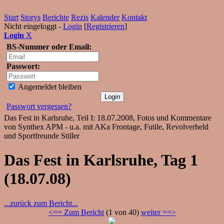
Start
Storys
Berichte
Rezis
Kalender
Kontakt
Nicht eingeloggt -
Login
[
Registrieren
]
Login
X
BS-Nummer oder Email:
Passwort:
Angemeldet bleiben
Passwort vergessen?
Das Fest in Karlsruhe, Teil I: 18.07.2008, Fotos und Kommentare
von Synthex APM - u.a. mit AKa Frontage, Futile, Revolverheld
und Sportfreunde Stiller
Das Fest in Karlsruhe, Tag 1
(18.07.08)
...zurück zum Bericht...
<== Zum Bericht
(1 von 40)
weiter ==>