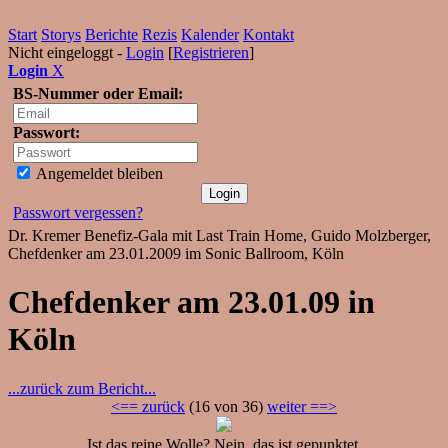
Start
Storys
Berichte
Rezis
Kalender
Kontakt
Nicht eingeloggt -
Login
[
Registrieren
]
Login
X
BS-Nummer oder Email:
Passwort:
Angemeldet bleiben
Passwort vergessen?
Dr. Kremer Benefiz-Gala mit Last Train Home, Guido Molzberger,
Chefdenker am 23.01.2009 im Sonic Ballroom, Köln
Chefdenker am 23.01.09 in
Köln
...zurück zum Bericht...
<== zurück
(16 von 36)
weiter ==>
Ist das reine Wolle? Nein, das ist gepunktet.