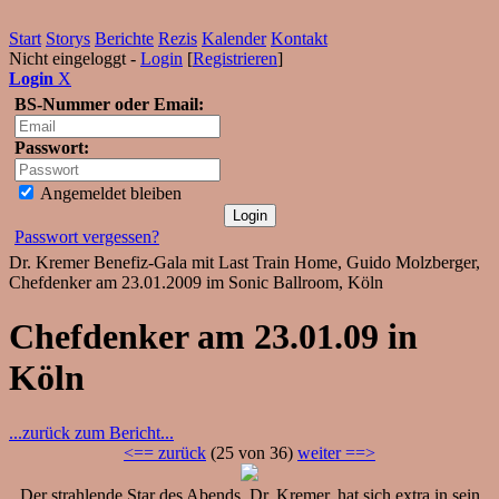
Start
Storys
Berichte
Rezis
Kalender
Kontakt
Nicht eingeloggt -
Login
[
Registrieren
]
Login
X
BS-Nummer oder Email:
Passwort:
Angemeldet bleiben
Passwort vergessen?
Dr. Kremer Benefiz-Gala mit Last Train Home, Guido Molzberger,
Chefdenker am 23.01.2009 im Sonic Ballroom, Köln
Chefdenker am 23.01.09 in
Köln
...zurück zum Bericht...
<== zurück
(25 von 36)
weiter ==>
Der strahlende Star des Abends, Dr. Kremer, hat sich extra in sein