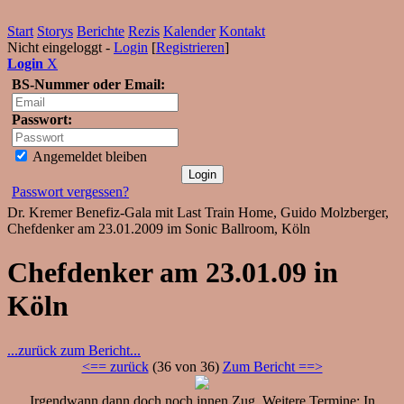
Start
Storys
Berichte
Rezis
Kalender
Kontakt
Nicht eingeloggt -
Login
[
Registrieren
]
Login
X
BS-Nummer oder Email:
Passwort:
Angemeldet bleiben
Passwort vergessen?
Dr. Kremer Benefiz-Gala mit Last Train Home, Guido Molzberger,
Chefdenker am 23.01.2009 im Sonic Ballroom, Köln
Chefdenker am 23.01.09 in
Köln
...zurück zum Bericht...
<== zurück
(36 von 36)
Zum Bericht ==>
Irgendwann dann doch noch innen Zug. Weitere Termine: In