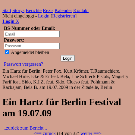
Start
Storys
Berichte
Rezis
Kalender
Kontakt
Nicht eingeloggt -
Login
[
Registrieren
]
Login
X
BS-Nummer oder Email:
Passwort:
Angemeldet bleiben
Passwort vergessen?
Ein Hartz für Berlin: Peter Fox, Kurt Krömer, T.Raumschiere,
Michael Hirte, Icke & Er feat. Bela, The Schreck Pistols, Magistry
Farif feat. Sido, K.I.Z. feat. Sido, Clueso feat. Pohlmann &
Rackajam, Bela B. am 19.07.2009 in der Zitadelle, Berlin
Ein Hartz für Berlin Festival
am 19.07.09
...zurück zum Bericht...
<== zurück
(14 von 32)
weiter ==>