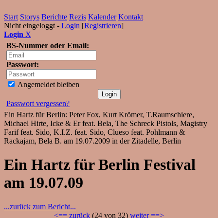
Start
Storys
Berichte
Rezis
Kalender
Kontakt
Nicht eingeloggt -
Login
[
Registrieren
]
Login
X
BS-Nummer oder Email:
Passwort:
Angemeldet bleiben
Passwort vergessen?
Ein Hartz für Berlin: Peter Fox, Kurt Krömer, T.Raumschiere,
Michael Hirte, Icke & Er feat. Bela, The Schreck Pistols, Magistry
Farif feat. Sido, K.I.Z. feat. Sido, Clueso feat. Pohlmann &
Rackajam, Bela B. am 19.07.2009 in der Zitadelle, Berlin
Ein Hartz für Berlin Festival
am 19.07.09
...zurück zum Bericht...
<== zurück
(24 von 32)
weiter ==>