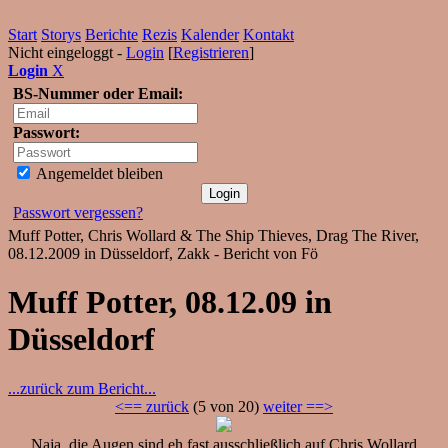
Start
Storys
Berichte
Rezis
Kalender
Kontakt
Nicht eingeloggt -
Login
[
Registrieren
]
Login
X
BS-Nummer oder Email:
Passwort:
Angemeldet bleiben
Passwort vergessen?
Muff Potter, Chris Wollard & The Ship Thieves, Drag The River,
08.12.2009 in Düsseldorf, Zakk - Bericht von Fö
Muff Potter, 08.12.09 in
Düsseldorf
...zurück zum Bericht...
<== zurück
(5 von 20)
weiter ==>
Naja, die Augen sind eh fast ausschließlich auf Chris Wollard