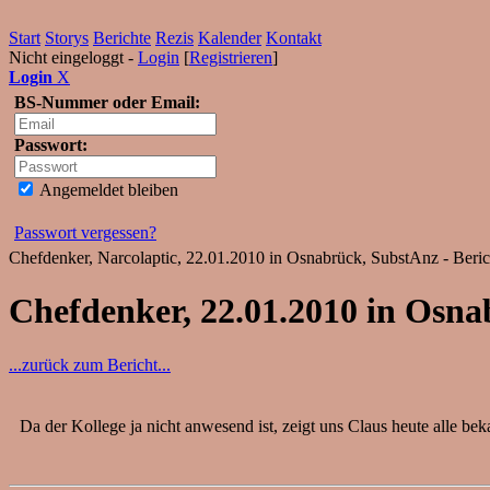
Start
Storys
Berichte
Rezis
Kalender
Kontakt
Nicht eingeloggt -
Login
[
Registrieren
]
Login
X
BS-Nummer oder Email:
Passwort:
Angemeldet bleiben
Passwort vergessen?
Chefdenker, Narcolaptic, 22.01.2010 in Osnabrück, SubstAnz - Beric
Chefdenker, 22.01.2010 in Osn
...zurück zum Bericht...
Da der Kollege ja nicht anwesend ist, zeigt uns Claus heute alle bek