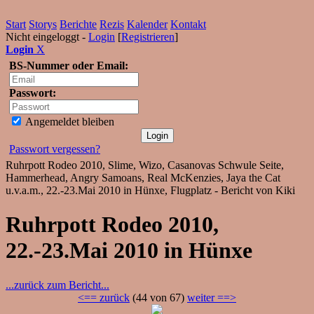
Start
Storys
Berichte
Rezis
Kalender
Kontakt
Nicht eingeloggt -
Login
[
Registrieren
]
Login
X
BS-Nummer oder Email:
Passwort:
Angemeldet bleiben
Passwort vergessen?
Ruhrpott Rodeo 2010, Slime, Wizo, Casanovas Schwule Seite,
Hammerhead, Angry Samoans, Real McKenzies, Jaya the Cat
u.v.a.m., 22.-23.Mai 2010 in Hünxe, Flugplatz - Bericht von Kiki
Ruhrpott Rodeo 2010,
22.-23.Mai 2010 in Hünxe
...zurück zum Bericht...
<== zurück
(44 von 67)
weiter ==>