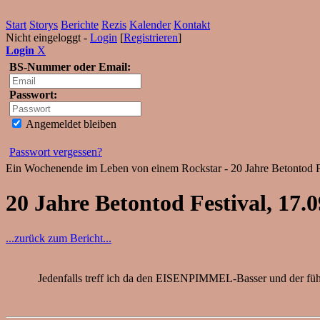
Start
Storys
Berichte
Rezis
Kalender
Kontakt
Nicht eingeloggt -
Login
[
Registrieren
]
Login
X
BS-Nummer oder Email:
Passwort:
Angemeldet bleiben
Passwort vergessen?
Ein Wochenende im Leben von einem Rockstar - 20 Jahre Betontod Fe
20 Jahre Betontod Festival, 17.
...zurück zum Bericht...
Jedenfalls treff ich da den EISENPIMMEL-Basser und der führt 