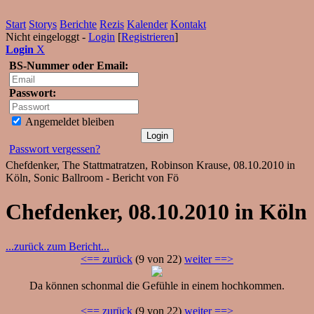
Start
Storys
Berichte
Rezis
Kalender
Kontakt
Nicht eingeloggt -
Login
[
Registrieren
]
Login
X
BS-Nummer oder Email:
Passwort:
Angemeldet bleiben
Passwort vergessen?
Chefdenker, The Stattmatratzen, Robinson Krause, 08.10.2010 in
Köln, Sonic Ballroom - Bericht von Fö
Chefdenker, 08.10.2010 in Köln
...zurück zum Bericht...
<== zurück
(9 von 22)
weiter ==>
Da können schonmal die Gefühle in einem hochkommen.
<== zurück
(9 von 22)
weiter ==>