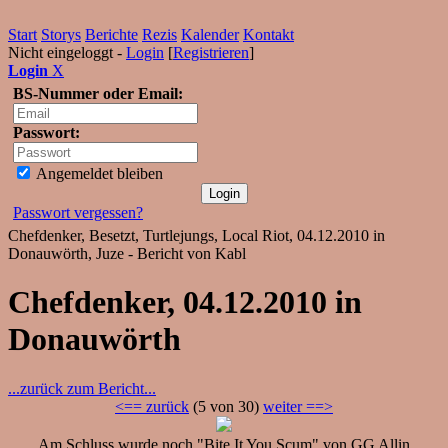
Start
Storys
Berichte
Rezis
Kalender
Kontakt
Nicht eingeloggt -
Login
[
Registrieren
]
Login
X
BS-Nummer oder Email:
Passwort:
Angemeldet bleiben
Passwort vergessen?
Chefdenker, Besetzt, Turtlejungs, Local Riot, 04.12.2010 in
Donauwörth, Juze - Bericht von Kabl
Chefdenker, 04.12.2010 in
Donauwörth
...zurück zum Bericht...
<== zurück
(5 von 30)
weiter ==>
Am Schluss wurde noch "Bite It You Scum" von GG Allin