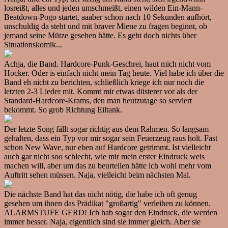
losreißt, alles und jeden umschmeißt, einen wilden Ein-Mann-
Beatdown-Pogo startet, aaaber schon nach 10 Sekunden aufhört,
unschuldig da steht und mit braver Miene zu fragen beginnt, ob
jemand seine Mütze gesehen hätte. Es geht doch nichts über
Situationskomik...
Achja, die Band. Hardcore-Punk-Geschrei, haut mich nicht vom
Hocker. Oder is einfach nicht mein Tag heute. Viel habe ich über die
Band eh nicht zu berichten, schließlich kriege ich nur noch die
letzten 2-3 Lieder mit. Kommt mir etwas düsterer vor als der
Standard-Hardcore-Krams, den man heutzutage so serviert
bekommt. So grob Richtung Eiltank.
Der letzte Song fällt sogar richtig aus dem Rahmen. So langsam
gehalten, dass ein Typ vor mir sogar sein Feuerzeug raus holt. Fast
schon New Wave, nur eben auf Hardcore getrimmt. Ist vielleicht
auch gar nicht soo schlecht, wie mir mein erster Eindruck weis
machen will, aber um das zu beurteilen hätte ich wohl mehr vom
Auftritt sehen müssen. Naja, vielleicht beim nächsten Mal.
Die nächste Band hat das nicht nötig, die habe ich oft genug
gesehen um ihnen das Prädikat "großartig" verleihen zu können.
ALARMSTUFE GERD! Ich hab sogar den Eindruck, die werden
immer besser. Naja, eigentlich sind sie immer gleich. Aber sie