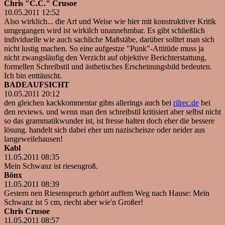
Chris "C.C." Crusoe
10.05.2011 12:52
Also wirklich... die Art und Weise wie hier mit konstruktiver Kritik
umgegangen wird ist wirkilch unannehmbar. Es gibt schließlich
individuelle wie auch sachliche Maßstäbe, darüber solltet man sich
nicht lustig machen. So eine aufgestze "Punk"-Attitüde muss ja
nicht zwangsläufig den Verzicht auf objektive Berichterstattung,
formellen Schreibstil und ästhetisches Erscheinungsbild bedeuten.
Ich bin enttäuscht.
BADEAUFSICHT
10.05.2011 20:12
den gleichen kackkommentar gibts allerings auch bei
rilrec.de
bei
den reviews. und wenn man den schreibstil kritisiert aber selbst nicht
so das grammatikwunder ist, ist fresse halten doch eher die bessere
lösung. handelt sich dabei eher um nazischeisze oder neider aus
langeweilehausen!
Kabl
11.05.2011 08:35
Mein Schwanz ist riesengroß.
Bönx
11.05.2011 08:39
Gestern nen Riesenspruch gehört auffem Weg nach Hause: Mein
Schwanz ist 5 cm, riecht aber wie'n Großer!
Chris Crusoe
11.05.2011 08:57