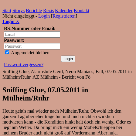
Start
Storys
Berichte
Rezis
Kalender
Kontakt
Nicht eingeloggt -
Login
[
Registrieren
]
Login
X
BS-Nummer oder Email:
Passwort:
Angemeldet bleiben
Passwort vergessen?
Sniffing Glue, Alarmstufe Gerd, Neon Maniacs, Fall, 07.05.2011 in
Mülheim/Ruhr, AZ Mülheim - Bericht von Fö
Sniffing Glue, 07.05.2011 in
Mülheim/Ruhr
Heute geht's mal wieder nach Mülheim/Ruhr. Obwohl ich den
ganzen Tag über eher träge bin und mich nicht so wirklich
motivieren kann - die Kondition hinkt halt doch ein wenig. Oder es
liegt am Wetter. Da bringt mich ein wenig Möbelschleppen bei
meinem Bruder auch nicht groß auf Vordermann. Aber nuja.