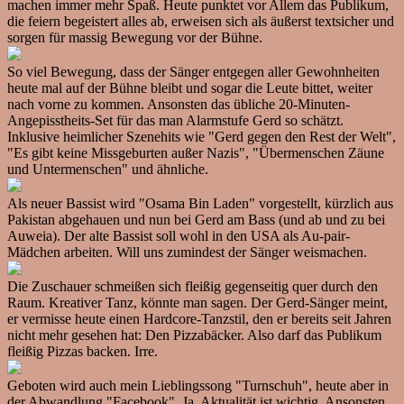
machen immer mehr Spaß. Heute punktet vor Allem das Publikum,
die feiern begeistert alles ab, erweisen sich als äußerst textsicher und
sorgen für massig Bewegung vor der Bühne.
So viel Bewegung, dass der Sänger entgegen aller Gewohnheiten
heute mal auf der Bühne bleibt und sogar die Leute bittet, weiter
nach vorne zu kommen. Ansonsten das übliche 20-Minuten-
Angepisstheits-Set für das man Alarmstufe Gerd so schätzt.
Inklusive heimlicher Szenehits wie "Gerd gegen den Rest der Welt",
"Es gibt keine Missgeburten außer Nazis", "Übermenschen Zäune
und Untermenschen" und ähnliche.
Als neuer Bassist wird "Osama Bin Laden" vorgestellt, kürzlich aus
Pakistan abgehauen und nun bei Gerd am Bass (und ab und zu bei
Auweia). Der alte Bassist soll wohl in den USA als Au-pair-
Mädchen arbeiten. Will uns zumindest der Sänger weismachen.
Die Zuschauer schmeißen sich fleißig gegenseitig quer durch den
Raum. Kreativer Tanz, könnte man sagen. Der Gerd-Sänger meint,
er vermisse heute einen Hardcore-Tanzstil, den er bereits seit Jahren
nicht mehr gesehen hat: Den Pizzabäcker. Also darf das Publikum
fleißig Pizzas backen. Irre.
Geboten wird auch mein Lieblingssong "Turnschuh", heute aber in
der Abwandlung "Facebook". Ja, Aktualität ist wichtig. Ansonsten