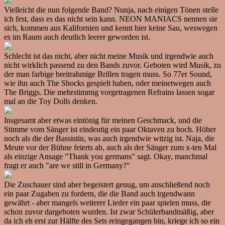
Vielleicht die nun folgende Band? Nunja, nach einigen Tönen stelle
ich fest, dass es das nicht sein kann. NEON MANIACS nennen sie
sich, kommen aus Kalifornien und kennt hier keine Sau, weswegen
es im Raum auch deutlich leerer geworden ist.
Schlecht ist das nicht, aber nicht meine Musik und irgendwie auch
nicht wirklich passend zu den Bands zuvor. Geboten wird Musik, zu
der man farbige breitrahmige Brillen tragen muss. So 77er Sound,
wie ihn auch The Shocks gespielt haben, oder meinetwegen auch
The Briggs. Die mehrstimmig vorgetragenen Refrains lassen sogar
mal an die Toy Dolls denken.
Insgesamt aber etwas eintönig für meinen Geschmack, und die
Stimme vom Sänger ist eindeutig ein paar Oktaven zu hoch. Höher
noch als die der Bassistin, was auch irgendwie witzig ist. Naja, die
Meute vor der Bühne feierts ab, auch als der Sänger zum x-ten Mal
als einzige Ansage "Thank you germans" sagt. Okay, manchmal
fragt er auch "are we still in Germany?"
Die Zuschauer sind aber begeistert genug, um anschließend noch
ein paar Zugaben zu fordern, die die Band auch irgendwann
gewährt - aber mangels weiterer Lieder ein paar spielen muss, die
schon zuvor dargeboten wurden. Ist zwar Schülerbandmäßig, aber
da ich eh erst zur Hälfte des Sets reingegangen bin, kriege ich so ein