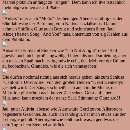
Marcel plötzlich anfängt zu "singen". Dem kann ich live tatsächlich
mehr abgewinnen als auf Platte.
"Anlass" oder auch "Motto" des heutigen Abends ist übrigens der
66te Jahrestag der Befreiung vom Nationalsozialismus. Darauf
nehmen Sniffing Glue auch Bezug und schmettern ihren (laut
Alexej) besten Song "And You" raus, unterstützt von zig Kehlen aus
dem Publikum.
Ansonsten wirds mit Stücken wie "I'm Not Alright" oder "Bad
guests" auch nicht groß langweilig. Unterhaltsame Darbietung, aber
am meisten Spaß macht es irgendwie echt, den Mob vor der Bühne
zu beobachten. Grandios, wie die sich verausgaben!
Die dürfen nochmal richtig aus sich heraus gehen, als zum Schluss
"California Uber Alles" von den großen Helden "Dead Kennedys"
gespielt wird. Der Sänger schmeißt sich auch in die Meute, das
Mikrofon gibt schon nach kurzer Zeit seinen Geist auf, aber
Mitsingen kann trotzdem der ganze Saal. Stimmung: Ganz groß!
Jau, guter Auftritt, ebenso wie Alarmstufe Gerd zuvor. Allerortens
begeisterte Gesichter. Ja, auch ich fands gut, hat mich etwas aus der
Lethargie geholt. Aber irgendwie fehlt noch was, irgendwas das
dem Tag seinen Stempel aufdrückt.