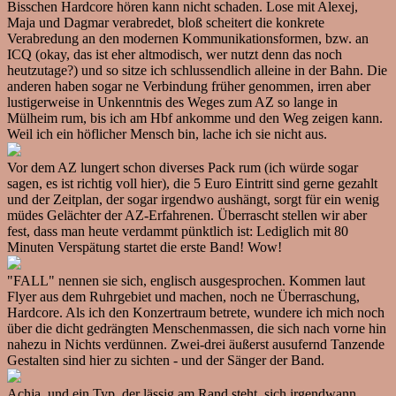
Bisschen Hardcore hören kann nicht schaden. Lose mit Alexej,
Maja und Dagmar verabredet, bloß scheitert die konkrete
Verabredung an den modernen Kommunikationsformen, bzw. an
ICQ (okay, das ist eher altmodisch, wer nutzt denn das noch
heutzutage?) und so sitze ich schlussendlich alleine in der Bahn. Die
anderen haben sogar ne Verbindung früher genommen, irren aber
lustigerweise in Unkenntnis des Weges zum AZ so lange in
Mülheim rum, bis ich am Hbf ankomme und den Weg zeigen kann.
Weil ich ein höflicher Mensch bin, lache ich sie nicht aus.
Vor dem AZ lungert schon diverses Pack rum (ich würde sogar
sagen, es ist richtig voll hier), die 5 Euro Eintritt sind gerne gezahlt
und der Zeitplan, der sogar irgendwo aushängt, sorgt für ein wenig
müdes Gelächter der AZ-Erfahrenen. Überrascht stellen wir aber
fest, dass man heute verdammt pünktlich ist: Lediglich mit 80
Minuten Verspätung startet die erste Band! Wow!
"FALL" nennen sie sich, englisch ausgesprochen. Kommen laut
Flyer aus dem Ruhrgebiet und machen, noch ne Überraschung,
Hardcore. Als ich den Konzertraum betrete, wundere ich mich noch
über die dicht gedrängten Menschenmassen, die sich nach vorne hin
nahezu in Nichts verdünnen. Zwei-drei äußerst ausufernd Tanzende
Gestalten sind hier zu sichten - und der Sänger der Band.
Achja, und ein Typ, der lässig am Rand steht, sich irgendwann