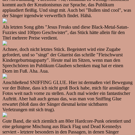
kommt auch der Kreationismus zur Sprache, das Publikum
applaudiert fleißig. Und singt mit. Auch bei "Bullen sind cool", was
der Sänger irgendwie verwerflich findet. Hähä.
Als letzten Song gibts "Jesus Freaks und diese Black-Metal-Satan-
Fuzzies sind 100pro Geschwister", das Stück hätte allein für den
Titel mehrere Preise verdient.
Achnee, doch nicht letztes Stück. Begeistert wird eine Zugabe
gefordert, und so "singt" der Gitarrist das schrille "Fleischwurst
Kindergeburtstagsparty". Heute mal im Sitzen, wenn man den
Sprechchören im Publikum Glauben schenken mag hat er einen
Dorn im Fuß. Aha. Aua.
Anschließend SNIFFING GLUE. Hier ist dermaßen viel Bewegung
vor der Bühne, dass ich nicht groß Bock habe, mich für anständige
Fotos weit nach vorne zu stellen. Auch mal wieder ein fantastischer
Auftritt. Aber halt auch genau das, was man von Sniffing Glue
erwartet (bloß dass der Sänger diesmal keine sichtbaren
Verletzungen mit sich trug).
Gute Band, die sich ziemlich am 80er Hardcore-Punk orientiert und
eine gelungene Mischung aus Black Flag und Dead Kennedys
serviert - letztere besonders in den Passagen, in denen Sänger