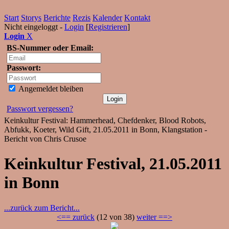
Start
Storys
Berichte
Rezis
Kalender
Kontakt
Nicht eingeloggt -
Login
[
Registrieren
]
Login
X
BS-Nummer oder Email:
Passwort:
Angemeldet bleiben
Passwort vergessen?
Keinkultur Festival: Hammerhead, Chefdenker, Blood Robots,
Abfukk, Koeter, Wild Gift, 21.05.2011 in Bonn, Klangstation -
Bericht von Chris Crusoe
Keinkultur Festival, 21.05.2011
in Bonn
...zurück zum Bericht...
<== zurück
(12 von 38)
weiter ==>