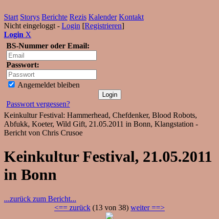
Start
Storys
Berichte
Rezis
Kalender
Kontakt
Nicht eingeloggt -
Login
[
Registrieren
]
Login
X
BS-Nummer oder Email:
Passwort:
Angemeldet bleiben
Passwort vergessen?
Keinkultur Festival: Hammerhead, Chefdenker, Blood Robots,
Abfukk, Koeter, Wild Gift, 21.05.2011 in Bonn, Klangstation -
Bericht von Chris Crusoe
Keinkultur Festival, 21.05.2011
in Bonn
...zurück zum Bericht...
<== zurück
(13 von 38)
weiter ==>