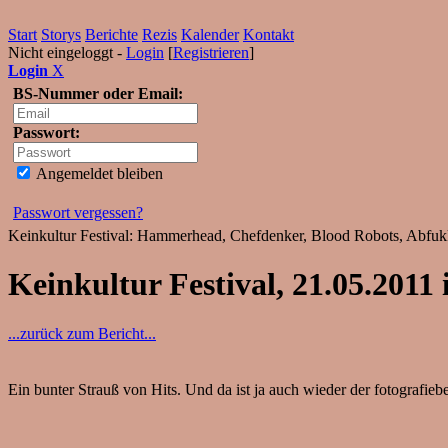
Start
Storys
Berichte
Rezis
Kalender
Kontakt
Nicht eingeloggt -
Login
[
Registrieren
]
Login
X
BS-Nummer oder Email:
Passwort:
Angemeldet bleiben
Passwort vergessen?
Keinkultur Festival: Hammerhead, Chefdenker, Blood Robots, Abfukk,
Keinkultur Festival, 21.05.2011
...zurück zum Bericht...
Ein bunter Strauß von Hits. Und da ist ja auch wieder der fotografi