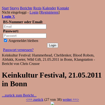
Start
Storys
Berichte
Rezis
Kalender
Kontakt
Nicht eingeloggt -
Login
[
Registrieren
]
Login
X
BS-Nummer oder Email:
Passwort:
Angemeldet bleiben
Passwort vergessen?
Keinkultur Festival: Hammerhead, Chefdenker, Blood Robots,
Abfukk, Koeter, Wild Gift, 21.05.2011 in Bonn, Klangstation -
Bericht von Chris Crusoe
Keinkultur Festival, 21.05.2011
in Bonn
...zurück zum Bericht...
<== zurück
(27 von 38)
weiter ==>