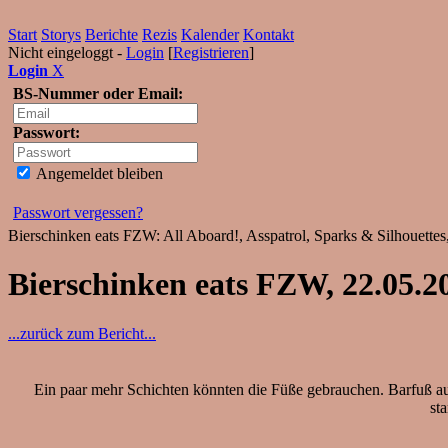
Start
Storys
Berichte
Rezis
Kalender
Kontakt
Nicht eingeloggt -
Login
[
Registrieren
]
Login
X
BS-Nummer oder Email:
Passwort:
Angemeldet bleiben
Passwort vergessen?
Bierschinken eats FZW: All Aboard!, Asspatrol, Sparks & Silhouette
Bierschinken eats FZW, 22.05.
...zurück zum Bericht...
Ein paar mehr Schichten könnten die Füße gebrauchen. Barfuß auf
st