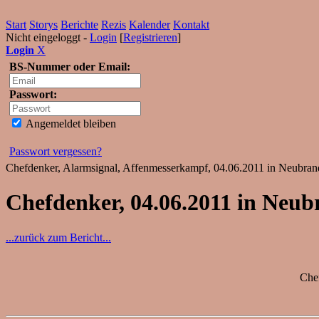
Start
Storys
Berichte
Rezis
Kalender
Kontakt
Nicht eingeloggt -
Login
[
Registrieren
]
Login
X
BS-Nummer oder Email:
Passwort:
Angemeldet bleiben
Passwort vergessen?
Chefdenker, Alarmsignal, Affenmesserkampf, 04.06.2011 in Neubran
Chefdenker, 04.06.2011 in Neu
...zurück zum Bericht...
Chef