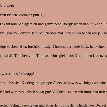
 Nix weiß.
 zu klauen. Ziemlich putzig!
 exakt null Schlägereien und ganze zehn Biergläschen kaputt! Zehn S
zeuger-im-Konzert. Jaja. Mit "letztes mal" und so, da haben wir ja E
tige Sachen. Hier, furchtbar lustig: Thomas, der faule Sack, hat keinen
jetzt die Tönchen vom Thomas beim spielen ins Ohr brüllen lassen. Ja
t war sehr, sehr knapp!
arten bis sich Kindergartengruppe Chefs auf sowas wichtiges wie ein
t! Und war musikalisch sogar gut! Vielleicht sollten wir immer so früh
schen Schnaps reinfegen und ab in den Sonic den Chefdenker-Deckel ab