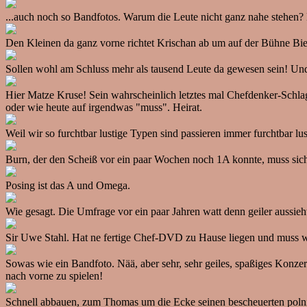
...auch noch so Bandfotos. Warum die Leute nicht ganz nahe stehen?
Den Kleinen da ganz vorne richtet Krischan ab um auf der Bühne Bier
Sollen wohl am Schluss mehr als tausend Leute da gewesen sein! Und
Hier Matze Kruse! Sein wahrscheinlich letztes mal Chefdenker-Schlag
oder wie heute auf irgendwas "muss". Heirat.
Weil wir so furchtbar lustige Typen sind passieren immer furchtbar lus
Burn, der den Scheiß vor ein paar Wochen noch 1A konnte, muss sich 
Posing ist das A und Omega.
Wie gesagt. Die Umfrage vor ein paar Jahren watt denn geiler aussieh
Sir Uwe Stahl. Hat ne fertige Chef-DVD zu Hause liegen und muss w
Sowas wie ein Bandfoto. Nää, aber sehr, sehr geiles, spaßiges Konzer
nach vorne zu spielen!
Schnell abbauen, zum Thomas um die Ecke seinen bescheuerten polni