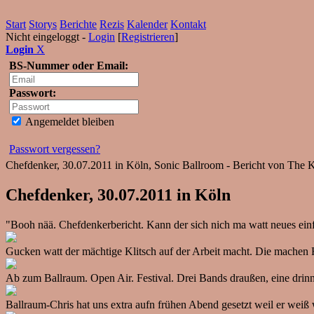
Start
Storys
Berichte
Rezis
Kalender
Kontakt
Nicht eingeloggt -
Login
[
Registrieren
]
Login
X
BS-Nummer oder Email:
Passwort:
Angemeldet bleiben
Passwort vergessen?
Chefdenker, 30.07.2011 in Köln, Sonic Ballroom - Bericht von The 
Chefdenker, 30.07.2011 in Köln
"Booh nää. Chefdenkerbericht. Kann der sich nich ma watt neues einfa
Gucken watt der mächtige Klitsch auf der Arbeit macht. Die machen
Ab zum Ballraum. Open Air. Festival. Drei Bands draußen, eine drin
Ballraum-Chris hat uns extra aufn frühen Abend gesetzt weil er weiß