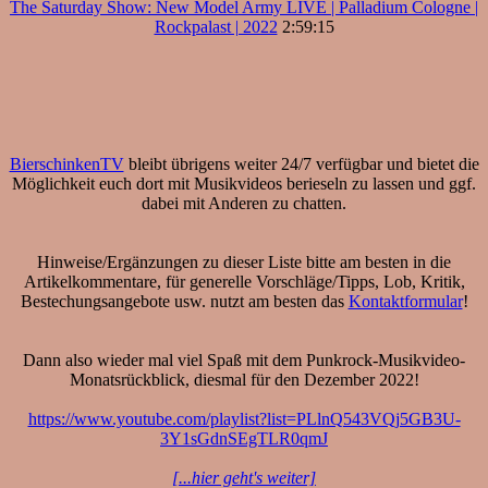
The Saturday Show: New Model Army LIVE | Palladium Cologne |
Rockpalast | 2022
2:59:15
BierschinkenTV
bleibt übrigens weiter 24/7 verfügbar und bietet die
Möglichkeit euch dort mit Musikvideos berieseln zu lassen und ggf.
dabei mit Anderen zu chatten.
Hinweise/Ergänzungen zu dieser Liste bitte am besten in die
Artikelkommentare, für generelle Vorschläge/Tipps, Lob, Kritik,
Bestechungsangebote usw. nutzt am besten das
Kontaktformular
!
Dann also wieder mal viel Spaß mit dem Punkrock-Musikvideo-
Monatsrückblick, diesmal für den Dezember 2022!
https://www.youtube.com/playlist?list=PLlnQ543VQj5GB3U-
3Y1sGdnSEgTLR0qmJ
[...hier geht's weiter]