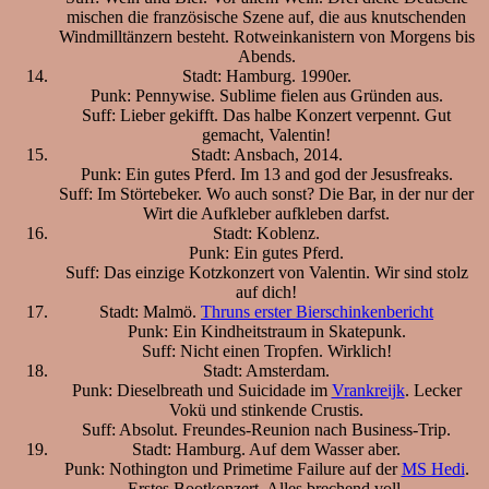
mischen die französische Szene auf, die aus knutschenden
Windmilltänzern besteht. Rotweinkanistern von Morgens bis
Abends.
Stadt: Hamburg. 1990er.
Punk: Pennywise. Sublime fielen aus Gründen aus.
Suff: Lieber gekifft. Das halbe Konzert verpennt. Gut
gemacht, Valentin!
Stadt: Ansbach, 2014.
Punk: Ein gutes Pferd. Im 13 and god der Jesusfreaks.
Suff: Im Störtebeker. Wo auch sonst? Die Bar, in der nur der
Wirt die Aufkleber aufkleben darfst.
Stadt: Koblenz.
Punk: Ein gutes Pferd.
Suff: Das einzige Kotzkonzert von Valentin. Wir sind stolz
auf dich!
Stadt: Malmö.
Thruns erster Bierschinkenbericht
Punk: Ein Kindheitstraum in Skatepunk.
Suff: Nicht einen Tropfen. Wirklich!
Stadt: Amsterdam.
Punk: Dieselbreath und Suicidade im
Vrankreijk
. Lecker
Vokü und stinkende Crustis.
Suff: Absolut. Freundes-Reunion nach Business-Trip.
Stadt: Hamburg. Auf dem Wasser aber.
Punk: Nothington und Primetime Failure auf der
MS Hedi
.
Erstes Bootkonzert. Alles brechend voll.