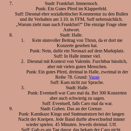
Stadt: Frankfurt. Immernoch.
Punk: Ein Gutes Pferd im Klapperfeld.
Suff: Diesmal eher sozialkritischer Kommentar zu den Bullen
und ihr Verhalten am 3.10. in FFM, Suff nebensächlich.
„Warum zieht man nach Frankfurt?“ Die einzige Frage ohne
Antwort.
Stadt: Halle.
Kein sinnvoller Beitrag von Thrun, da er dort nie
Konzerte gesehen hat.
Punk: Nein, dafür ein Neonazi auf dem Marktplatz.
Suff: In Halle immer viel.
Diesmal mit Kontext von Valentin. Furchtbar hässlich,
aber mit vielen guten Menschen.
Punk: Ein gutes Pferd, dreimal in Halle, zweimal in der
Reihe 78. Grund:
Varan
Suff: Kam nicht zur Sprache.
Stadt: Halle.
Punk: Eventuell war Caro mal da. Bei 300 Konzerten
aber auch schwierig zu sagen.
Suff: Eventuell, falls Caro mal da war.
Stadt: Guben. Das an der Grenze.
Punk: Kamikaze Kings und Stattmatratzen bei der langen
Nacht der Kneipen. Jede Band durfte abwechselnd immer
wieder spielen. 45 Minuten. Jeweils dreimal. Uff.
Suff: Gab es am Tag davor, das bekam der Caro nicht,