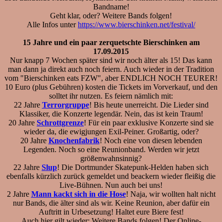
Bandname!
Geht klar, oder? Weitere Bands folgen!
Alle Infos unter
https://www.bierschinken.net/festival/
15 Jahre und ein paar zerquetschte Bierschinken am
17.09.2015
Nur knapp 7 Wochen später sind wir noch älter als 15! Das kann
man dann ja direkt auch noch feiern. Auch wieder in der Tradition
vom "Bierschinken eats FZW", aber ENDLICH NOCH TEURER!
10 Euro (plus Gebühren) kosten die Tickets im Vorverkauf, und den
solltet ihr nutzen. Es feiern nämlich mit:
22 Jahre
Terrorgruppe
! Bis heute unerreicht. Die Lieder sind
Klassiker, die Konzerte legendär. Nein, das ist kein Traum!
20 Jahre
Schrottgrenze
! Für ein paar exklusive Konzerte sind sie
wieder da, die ewigjungen Exil-Peiner. Großartig, oder?
20 Jahre
Knochenfabrik
! Noch eine von diesen lebenden
Legenden. Noch so eine Reunionband. Werden wir jetzt
größenwahnsinnig?
22 Jahre
Slup
! Die Dortmunder Skatepunk-Helden haben sich
ebenfalls kürzlich zurück gemeldet und beackern wieder fleißig die
Live-Bühnen. Nun auch bei uns!
2 Jahre
Mann kackt sich in die Hose
! Naja, wir wollten halt nicht
nur Bands, die älter sind als wir. Keine Reunion, aber dafür ein
Auftritt in Urbesetzung! Haltet eure Biere fest!
Auch hier gilt wieder: Weitere Bands folgen! Der Online-