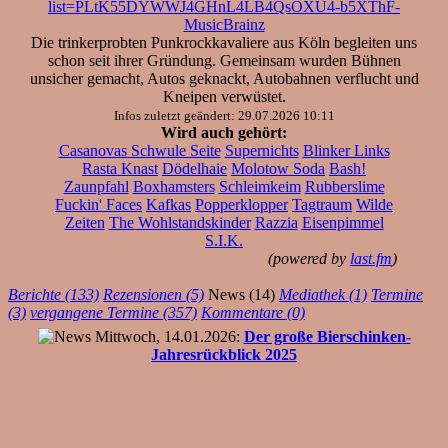
list=PLtK55DYWWJ4GHnL4LB4QsOXU4-b5XThF-
MusicBrainz
Die trinkerprobten Punkrockkavaliere aus Köln begleiten uns
schon seit ihrer Gründung. Gemeinsam wurden Bühnen
unsicher gemacht, Autos geknackt, Autobahnen verflucht und
Kneipen verwüstet.
Infos zuletzt geändert: 29.07.2026 10:11
Wird auch gehört:
Casanovas Schwule Seite
Supernichts
Blinker Links
Rasta Knast
Dödelhaie
Molotow Soda
Bash!
Zaunpfahl
Boxhamsters
Schleimkeim
Rubberslime
Fuckin' Faces
Kafkas
Popperklopper
Tagtraum
Wilde
Zeiten
The Wohlstandskinder
Razzia
Eisenpimmel
S.I.K.
(powered by
last.fm
)
Berichte (133)
Rezensionen (5)
News (14)
Mediathek (1)
Termine
(3)
vergangene Termine (357)
Kommentare (0)
Mittwoch, 14.01.2026:
Der große Bierschinken-
Jahresrückblick 2025