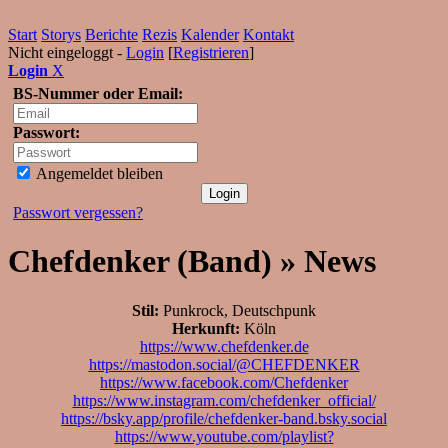
Start
Storys
Berichte
Rezis
Kalender
Kontakt
Nicht eingeloggt -
Login
[
Registrieren
]
Login
X
BS-Nummer oder Email:
Passwort:
Angemeldet bleiben
Passwort vergessen?
Chefdenker (Band) » News
Stil:
Punkrock, Deutschpunk
Herkunft:
Köln
https://www.chefdenker.de
https://mastodon.social/@CHEFDENKER
https://www.facebook.com/Chefdenker
https://www.instagram.com/chefdenker_official/
https://bsky.app/profile/chefdenker-band.bsky.social
https://www.youtube.com/playlist?