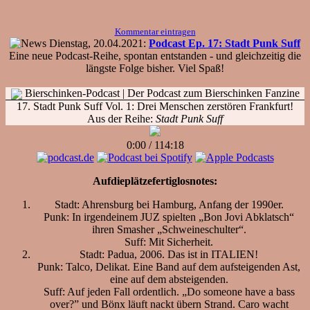
Kommentar eintragen
Dienstag, 20.04.2021:
Podcast Ep. 17: Stadt Punk Suff
Eine neue Podcast-Reihe, spontan entstanden - und gleichzeitig die
längste Folge bisher. Viel Spaß!
Bierschinken-Podcast
| Der Podcast zum Bierschinken Fanzine
17. Stadt Punk Suff Vol. 1: Drei Menschen zerstören Frankfurt!
Aus der Reihe:
Stadt Punk Suff
0:00
/
114:18
Aufdieplätzefertiglosnotes:
Stadt: Ahrensburg bei Hamburg, Anfang der 1990er.
Punk: In irgendeinem JUZ spielten „Bon Jovi Abklatsch“
ihren Smasher „Schweineschulter“.
Suff: Mit Sicherheit.
Stadt: Padua, 2006. Das ist in ITALIEN!
Punk: Talco, Delikat. Eine Band auf dem aufsteigenden Ast,
eine auf dem absteigenden.
Suff: Auf jeden Fall ordentlich. „Do someone have a bass
over?” und Bönx läuft nackt übern Strand. Caro wacht