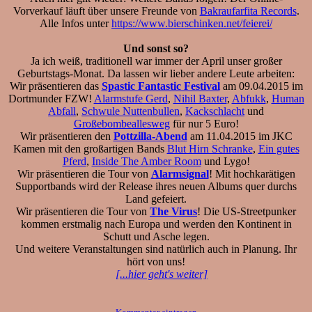
Vorverkauf läuft über unsere Freunde von
Bakraufarfita Records
.
Alle Infos unter
https://www.bierschinken.net/feierei/
Und sonst so?
Ja ich weiß, traditionell war immer der April unser großer
Geburtstags-Monat. Da lassen wir lieber andere Leute arbeiten:
Wir präsentieren das
Spastic Fantastic Festival
am 09.04.2015 im
Dortmunder FZW!
Alarmstufe Gerd
,
Nihil Baxter
,
Abfukk
,
Human
Abfall
,
Schwule Nuttenbullen
,
Kackschlacht
und
Großebombeallesweg
für nur 5 Euro!
Wir präsentieren den
Pottzilla-Abend
am 11.04.2015 im JKC
Kamen mit den großartigen Bands
Blut Hirn Schranke
,
Ein gutes
Pferd
,
Inside The Amber Room
und Lygo!
Wir präsentieren die Tour von
Alarmsignal
! Mit hochkarätigen
Supportbands wird der Release ihres neuen Albums quer durchs
Land gefeiert.
Wir präsentieren die Tour von
The Virus
! Die US-Streetpunker
kommen erstmalig nach Europa und werden den Kontinent in
Schutt und Asche legen.
Und weitere Veranstaltungen sind natürlich auch in Planung. Ihr
hört von uns!
[...hier geht's weiter]