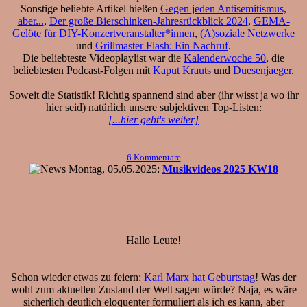
Sonstige beliebte Artikel hießen
Gegen jeden Antisemitismus,
aber...
,
Der große Bierschinken-Jahresrückblick 2024
,
GEMA-
Gelöte für DIY-Konzertveranstalter*innen
,
(A)soziale Netzwerke
und
Grillmaster Flash: Ein Nachruf
.
Die beliebteste Videoplaylist war die
Kalenderwoche 50
, die
beliebtesten Podcast-Folgen mit
Kaput Krauts
und
Duesenjaeger
.
Soweit die Statistik! Richtig spannend sind aber (ihr wisst ja wo ihr
hier seid) natürlich unsere subjektiven Top-Listen:
[...hier geht's weiter]
6 Kommentare
Montag, 05.05.2025:
Musikvideos 2025 KW18
Hallo Leute!
Schon wieder etwas zu feiern:
Karl Marx hat Geburtstag
! Was der
wohl zum aktuellen Zustand der Welt sagen würde? Naja, es wäre
sicherlich deutlich eloquenter formuliert als ich es kann, aber