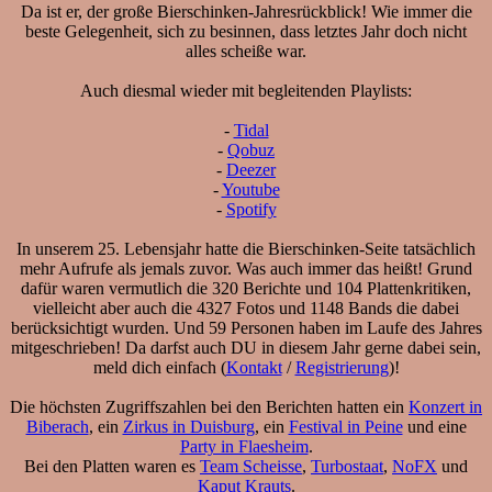
Da ist er, der große Bierschinken-Jahresrückblick! Wie immer die
beste Gelegenheit, sich zu besinnen, dass letztes Jahr doch nicht
alles scheiße war.
Auch diesmal wieder mit begleitenden Playlists:
-
Tidal
-
Qobuz
-
Deezer
-
Youtube
-
Spotify
In unserem 25. Lebensjahr hatte die Bierschinken-Seite tatsächlich
mehr Aufrufe als jemals zuvor. Was auch immer das heißt! Grund
dafür waren vermutlich die 320 Berichte und 104 Plattenkritiken,
vielleicht aber auch die 4327 Fotos und 1148 Bands die dabei
berücksichtigt wurden. Und 59 Personen haben im Laufe des Jahres
mitgeschrieben! Da darfst auch DU in diesem Jahr gerne dabei sein,
meld dich einfach (
Kontakt
/
Registrierung
)!
Die höchsten Zugriffszahlen bei den Berichten hatten ein
Konzert in
Biberach
, ein
Zirkus in Duisburg
, ein
Festival in Peine
und eine
Party in Flaesheim
.
Bei den Platten waren es
Team Scheisse
,
Turbostaat
,
NoFX
und
Kaput Krauts
.