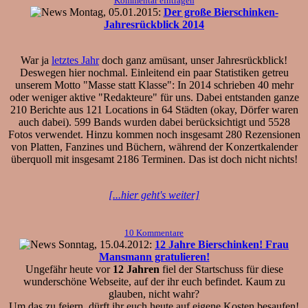
Kommentar eintragen
Montag, 05.01.2015:
Der große Bierschinken-
Jahresrückblick 2014
War ja
letztes Jahr
doch ganz amüsant, unser Jahresrückblick!
Deswegen hier nochmal. Einleitend ein paar Statistiken getreu
unserem Motto "Masse statt Klasse": In 2014 schrieben 40 mehr
oder weniger aktive "Redakteure" für uns. Dabei entstanden ganze
210 Berichte aus 121 Locations in 64 Städten (okay, Dörfer waren
auch dabei). 599 Bands wurden dabei berücksichtigt und 5528
Fotos verwendet. Hinzu kommen noch insgesamt 280 Rezensionen
von Platten, Fanzines und Büchern, während der Konzertkalender
überquoll mit insgesamt 2186 Terminen. Das ist doch nicht nichts!
[...hier geht's weiter]
10 Kommentare
Sonntag, 15.04.2012:
12 Jahre Bierschinken! Frau
Mansmann gratulieren!
Ungefähr heute vor
12 Jahren
fiel der Startschuss für diese
wunderschöne Webseite, auf der ihr euch befindet. Kaum zu
glauben, nicht wahr?
Um das zu feiern, dürft ihr euch heute auf eigene Kosten besaufen!