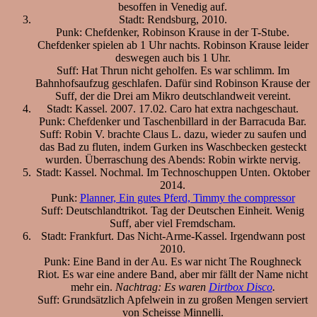
besoffen in Venedig auf.
Stadt: Rendsburg, 2010.
Punk: Chefdenker, Robinson Krause in der T-Stube.
Chefdenker spielen ab 1 Uhr nachts. Robinson Krause leider
deswegen auch bis 1 Uhr.
Suff: Hat Thrun nicht geholfen. Es war schlimm. Im
Bahnhofsaufzug geschlafen. Dafür sind Robinson Krause der
Suff, der die Drei am Mikro deutschlandweit vereint.
Stadt: Kassel. 2007. 17.02. Caro hat extra nachgeschaut.
Punk: Chefdenker und Taschenbillard in der Barracuda Bar.
Suff: Robin V. brachte Claus L. dazu, wieder zu saufen und
das Bad zu fluten, indem Gurken ins Waschbecken gesteckt
wurden. Überraschung des Abends: Robin wirkte nervig.
Stadt: Kassel. Nochmal. Im Technoschuppen Unten. Oktober
2014.
Punk:
Planner, Ein gutes Pferd, Timmy the compressor
Suff: Deutschlandtrikot. Tag der Deutschen Einheit. Wenig
Suff, aber viel Fremdscham.
Stadt: Frankfurt. Das Nicht-Arme-Kassel. Irgendwann post
2010.
Punk: Eine Band in der Au. Es war nicht The Roughneck
Riot. Es war eine andere Band, aber mir fällt der Name nicht
mehr ein.
Nachtrag: Es waren
Dirtbox Disco
.
Suff: Grundsätzlich Apfelwein in zu großen Mengen serviert
von Scheisse Minnelli.