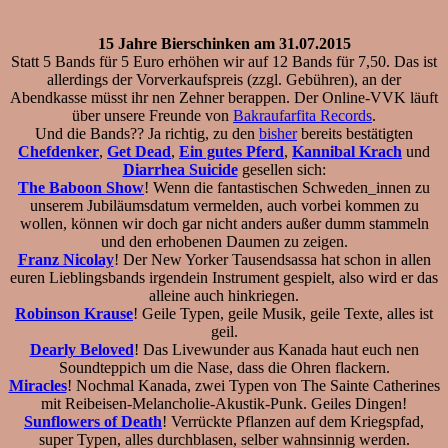
15 Jahre Bierschinken am 31.07.2015
Statt 5 Bands für 5 Euro erhöhen wir auf 12 Bands für 7,50. Das ist
allerdings der Vorverkaufspreis (zzgl. Gebühren), an der
Abendkasse müsst ihr nen Zehner berappen. Der Online-VVK läuft
über unsere Freunde von
Bakraufarfita Records
.
Und die Bands?? Ja richtig, zu den
bisher
bereits bestätigten
Chefdenker
,
Get Dead
,
Ein gutes Pferd
,
Kannibal Krach
und
Diarrhea Suicide
gesellen sich:
The Baboon Show
! Wenn die fantastischen Schweden_innen zu
unserem Jubiläumsdatum vermelden, auch vorbei kommen zu
wollen, können wir doch gar nicht anders außer dumm stammeln
und den erhobenen Daumen zu zeigen.
Franz Nicolay
! Der New Yorker Tausendsassa hat schon in allen
euren Lieblingsbands irgendein Instrument gespielt, also wird er das
alleine auch hinkriegen.
Robinson Krause
! Geile Typen, geile Musik, geile Texte, alles ist
geil.
Dearly Beloved
! Das Livewunder aus Kanada haut euch nen
Soundteppich um die Nase, dass die Ohren flackern.
Miracles
! Nochmal Kanada, zwei Typen von The Sainte Catherines
mit Reibeisen-Melancholie-Akustik-Punk. Geiles Dingen!
Sunflowers of Death
! Verrückte Pflanzen auf dem Kriegspfad,
super Typen, alles durchblasen, selber wahnsinnig werden.