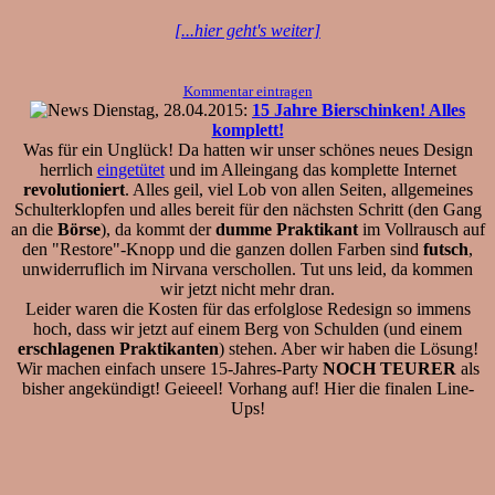
[...hier geht's weiter]
Kommentar eintragen
Dienstag, 28.04.2015:
15 Jahre Bierschinken! Alles
komplett!
Was für ein Unglück! Da hatten wir unser schönes neues Design
herrlich
eingetütet
und im Alleingang das komplette Internet
revolutioniert
. Alles geil, viel Lob von allen Seiten, allgemeines
Schulterklopfen und alles bereit für den nächsten Schritt (den Gang
an die
Börse
), da kommt der
dumme Praktikant
im Vollrausch auf
den "Restore"-Knopp und die ganzen dollen Farben sind
futsch
,
unwiderruflich im Nirvana verschollen. Tut uns leid, da kommen
wir jetzt nicht mehr dran.
Leider waren die Kosten für das erfolglose Redesign so immens
hoch, dass wir jetzt auf einem Berg von Schulden (und einem
erschlagenen Praktikanten
) stehen. Aber wir haben die Lösung!
Wir machen einfach unsere 15-Jahres-Party
NOCH TEURER
als
bisher angekündigt! Geieeel! Vorhang auf! Hier die finalen Line-
Ups!