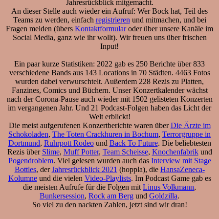
Jahresrückblick mitgemacht.
An dieser Stelle auch wieder ein Aufruf: Wer Bock hat, Teil des
Teams zu werden, einfach
registrieren
und mitmachen, und bei
Fragen melden (übers
Kontaktformular
oder über unsere Kanäle im
Social Media, ganz wie ihr wollt). Wir freuen uns über frischen
Input!
Ein paar kurze Statistiken: 2022 gab es 250 Berichte über 833
verschiedene Bands aus 143 Locations in 70 Städten. 4463 Fotos
wurden dabei verwurschtelt. Außerdem 228 Rezis zu Platten,
Fanzines, Comics und Büchern. Unser Konzertkalender wächst
nach der Corona-Pause auch wieder mit 1502 gelisteten Konzerten
im vergangenen Jahr. Und 21 Podcast-Folgen haben das Licht der
Welt erblickt!
Die meist aufgerufenen Konzertberichte waren über
Die Ärzte im
Schokoladen
,
The Toten Crackhuren in Bochum
,
Terrorgruppe in
Dortmund
,
Ruhrpott Rodeo
und
Back To Future
. Die beliebtesten
Rezis über
Slime
,
Muff Potter
,
Team Scheisse
,
Knochenfabrik
und
Pogendroblem
. Viel gelesen wurden auch das
Interview mit Stage
Bottles
, der
Jahresrückblick 2021
(hoppla), die
HansaZeneca-
Kolumne
und die vielen
Video-Playlists
. Im Podcast Game gab es
die meisten Aufrufe für die Folgen mit
Linus Volkmann
,
Bunkersession
,
Rock am Berg
und
Goldzilla
.
So viel zu den nackten Zahlen, jetzt sind wir dran!