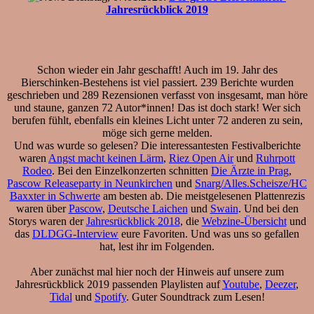
Jahresrückblick 2019
Schon wieder ein Jahr geschafft! Auch im 19. Jahr des
Bierschinken-Bestehens ist viel passiert. 239 Berichte wurden
geschrieben und 289 Rezensionen verfasst von insgesamt, man höre
und staune, ganzen 72 Autor*innen! Das ist doch stark! Wer sich
berufen fühlt, ebenfalls ein kleines Licht unter 72 anderen zu sein,
möge sich gerne melden.
Und was wurde so gelesen? Die interessantesten Festivalberichte
waren
Angst macht keinen Lärm
,
Riez Open Air
und
Ruhrpott
Rodeo
. Bei den Einzelkonzerten schnitten
Die Ärzte in Prag
,
Pascow Releaseparty in Neunkirchen
und
Snarg/Alles.Scheisze/HC
Baxxter in Schwerte
am besten ab. Die meistgelesenen Plattenrezis
waren über
Pascow
,
Deutsche Laichen
und
Swain
. Und bei den
Storys waren der
Jahresrückblick 2018
, die
Webzine-Übersicht
und
das
DLDGG-Interview
eure Favoriten. Und was uns so gefallen
hat, lest ihr im Folgenden.
Aber zunächst mal hier noch der Hinweis auf unsere zum
Jahresrückblick 2019 passenden Playlisten auf
Youtube
,
Deezer
,
Tidal
und
Spotify
. Guter Soundtrack zum Lesen!