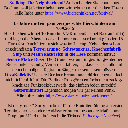
Stalking The Neighborhood
! Aufstrebender Skatepunk aus
Bochum, soll ja keiner behaupten wir nehmen nur die alten Hasen.
Alle Infos unter
https://www.bierschinken.net/festival/
15 Jahre und ein paar zerquetschte Bierschinken am
17.09.2015
Hier bleiben wir bei 10 Euro im VVK (ebenfalls bei Bakraufarfita)
und legen die Abendkasse auf immer noch verdammt günstige 15
Euro fest. Auch hier tut sich was im Lineup. Neben den
schon
angekündigten
Terrorgruppe
,
Schrottgrenze
,
Knochenfabrik
,
Slup
und
Mann kackt sich in die Hose
kommen hinzu:
Senore Matze Rossi
! Der Grund, warum Singer/Songwriter bei
Bierschinken ständig Verrisse einfahren, ist, dass sie sich alle mit
dem ehemaligen Tagtraum-Sänger messen lassen müssen.
DivaKollektiv
! Unsere Berliner Freundinnen dürfen eben einfach
nicht fehlen! Juhu! Die Berliner Rotzgören entfachen ein zackig-
krachiges Punkrockfeuerwerk, das einfach jeden mitreißt!
Glitterminister
! Eigentlich mögen wir gar keinen Punk.
Alle Infos unter
https://www.bierschinken.net/feierei/
...ist okay, oder? Sorry nochmal für die Eintritterhöhung am ersten
Termin, aber besondere Anlässe erfordern besondere Maßnahmen.
Putputput! Und nu holt euch die Tickets!
[...hier geht's weiter]