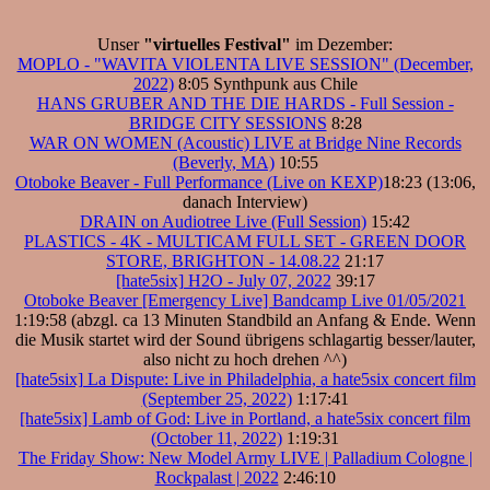
Unser
"virtuelles Festival"
im Dezember:
MOPLO - "WAVITA VIOLENTA LIVE SESSION" (December,
2022)
8:05 Synthpunk aus Chile
HANS GRUBER AND THE DIE HARDS - Full Session -
BRIDGE CITY SESSIONS
8:28
WAR ON WOMEN (Acoustic) LIVE at Bridge Nine Records
(Beverly, MA)
10:55
Otoboke Beaver - Full Performance (Live on KEXP)
18:23 (13:06,
danach Interview)
DRAIN on Audiotree Live (Full Session)
15:42
PLASTICS - 4K - MULTICAM FULL SET - GREEN DOOR
STORE, BRIGHTON - 14.08.22
21:17
[hate5six] H2O - July 07, 2022
39:17
Otoboke Beaver [Emergency Live] Bandcamp Live 01/05/2021
1:19:58 (abzgl. ca 13 Minuten Standbild an Anfang & Ende. Wenn
die Musik startet wird der Sound übrigens schlagartig besser/lauter,
also nicht zu hoch drehen ^^)
[hate5six] La Dispute: Live in Philadelphia, a hate5six concert film
(September 25, 2022)
1:17:41
[hate5six] Lamb of God: Live in Portland, a hate5six concert film
(October 11, 2022)
1:19:31
The Friday Show: New Model Army LIVE | Palladium Cologne |
Rockpalast | 2022
2:46:10