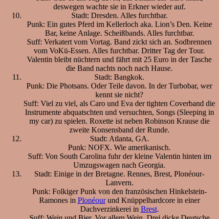
deswegen wachte sie in Erkner wieder auf.
Stadt: Dresden. Alles furchtbar.
Punk: Ein gutes Pferd im Kellerloch aka. Lion’s Den. Keine
Bar, keine Anlage. Scheißbands. Alles furchtbar.
Suff: Verkatert vom Vortag. Band zickt sich an. Sodbrennen
vom VoKü-Essen. Alles furchtbar. Dritter Tag der Tour.
Valentin bleibt nüchtern und fährt mit 25 Euro in der Tasche
die Band nachts noch nach Hause.
Stadt: Bangkok.
Punk: Die Photsans. Oder Teile davon. In der Turbobar, wer
kennt sie nicht?
Suff: Viel zu viel, als Caro und Eva der tighten Coverband die
Instrumente abquatschten und versuchten, Songs (Sleeping in
my car) zu spielen. Roxette ist neben Robinson Krause die
zweite Konsensband der Runde.
Stadt: Atlanta, GA.
Punk: NOFX. Wie amerikanisch.
Suff: Von South Carolina fuhr der kleine Valentin hinten im
Umzugswagen nach Georgia.
Stadt: Einige in der Bretagne. Rennes, Brest, Plonéour-
Lanvern.
Punk: Folkiger Punk von den französischen Hinkelstein-
Ramones in
Plonéour
und Knüppelhardcore in einer
Dachverzinkerei in
Brest
.
Suff: Wein und Bier. Vor allem Wein. Drei dicke Deutsche