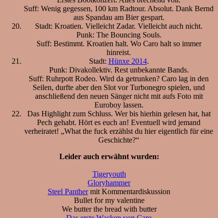
Suff: Wenig gegessen, 100 km Radtour. Absolut. Dank Bernd
aus Spandau am Bier gespart.
Stadt: Kroatien. Vielleicht Zadar. Vielleicht auch nicht.
Punk: The Bouncing Souls.
Suff: Bestimmt. Kroatien halt. Wo Caro halt so immer
hinreist.
Stadt:
Hünxe 2014
.
Punk: Divakollektiv. Rest unbekannte Bands.
Suff: Ruhrpott Rodeo. Wird da getrunken? Caro lag in den
Seilen, durfte aber den Slot vor Turbonegro spielen, und
anschließend den neuen Sänger nicht mit aufs Foto mit
Euroboy lassen.
Das Highlight zum Schluss. Wer bis hierhin gelesen hat, hat
Pech gehabt. Hört es euch an! Eventuell wird jemand
verheiratet! „What the fuck erzählst du hier eigentlich für eine
Geschichte?“
Leider auch erwähnt wurden:
Tigeryouth
Gloryhammer
Steel Panther
mit Kommentardiskussion
Bullet for my valentine
We butter the bread with butter
Das erste Wacken von Caro