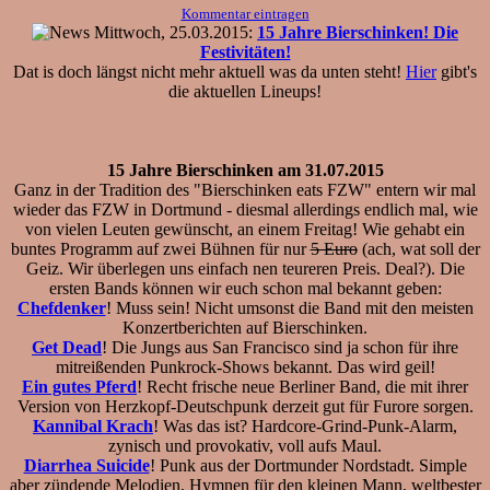
Kommentar eintragen
Mittwoch, 25.03.2015:
15 Jahre Bierschinken! Die
Festivitäten!
Dat is doch längst nicht mehr aktuell was da unten steht!
Hier
gibt's
die aktuellen Lineups!
15 Jahre Bierschinken am 31.07.2015
Ganz in der Tradition des "Bierschinken eats FZW" entern wir mal
wieder das FZW in Dortmund - diesmal allerdings endlich mal, wie
von vielen Leuten gewünscht, an einem Freitag! Wie gehabt ein
buntes Programm auf zwei Bühnen für nur
5 Euro
(ach, wat soll der
Geiz. Wir überlegen uns einfach nen teureren Preis. Deal?). Die
ersten Bands können wir euch schon mal bekannt geben:
Chefdenker
! Muss sein! Nicht umsonst die Band mit den meisten
Konzertberichten auf Bierschinken.
Get Dead
! Die Jungs aus San Francisco sind ja schon für ihre
mitreißenden Punkrock-Shows bekannt. Das wird geil!
Ein gutes Pferd
! Recht frische neue Berliner Band, die mit ihrer
Version von Herzkopf-Deutschpunk derzeit gut für Furore sorgen.
Kannibal Krach
! Was das ist? Hardcore-Grind-Punk-Alarm,
zynisch und provokativ, voll aufs Maul.
Diarrhea Suicide
! Punk aus der Dortmunder Nordstadt. Simple
aber zündende Melodien, Hymnen für den kleinen Mann, weltbester