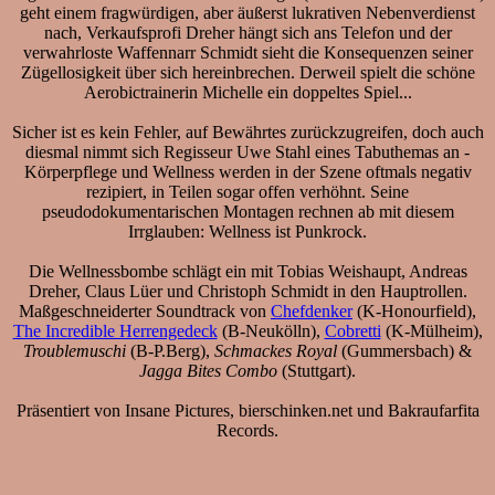
geht einem fragwürdigen, aber äußerst lukrativen Nebenverdienst
nach, Verkaufsprofi Dreher hängt sich ans Telefon und der
verwahrloste Waffennarr Schmidt sieht die Konsequenzen seiner
Zügellosigkeit über sich hereinbrechen. Derweil spielt die schöne
Aerobictrainerin Michelle ein doppeltes Spiel...
Sicher ist es kein Fehler, auf Bewährtes zurückzugreifen, doch auch
diesmal nimmt sich Regisseur Uwe Stahl eines Tabuthemas an -
Körperpflege und Wellness werden in der Szene oftmals negativ
rezipiert, in Teilen sogar offen verhöhnt. Seine
pseudodokumentarischen Montagen rechnen ab mit diesem
Irrglauben: Wellness ist Punkrock.
Die Wellnessbombe schlägt ein mit Tobias Weishaupt, Andreas
Dreher, Claus Lüer und Christoph Schmidt in den Hauptrollen.
Maßgeschneiderter Soundtrack von
Chefdenker
(K-Honourfield),
The Incredible Herrengedeck
(B-Neukölln),
Cobretti
(K-Mülheim),
Troublemuschi
(B-P.Berg),
Schmackes Royal
(Gummersbach) &
Jagga Bites Combo
(Stuttgart).
Präsentiert von Insane Pictures, bierschinken.net und Bakraufarfita
Records.