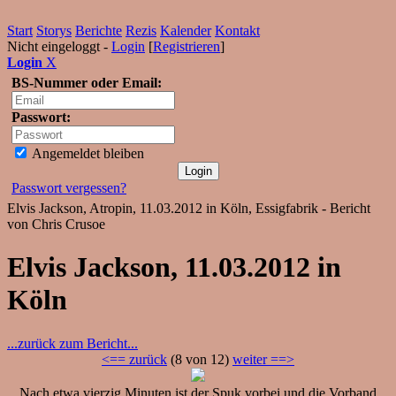
Start
Storys
Berichte
Rezis
Kalender
Kontakt
Nicht eingeloggt -
Login
[
Registrieren
]
Login
X
BS-Nummer oder Email:
Passwort:
Angemeldet bleiben
Passwort vergessen?
Elvis Jackson, Atropin, 11.03.2012 in Köln, Essigfabrik - Bericht
von Chris Crusoe
Elvis Jackson, 11.03.2012 in
Köln
...zurück zum Bericht...
<== zurück
(8 von 12)
weiter ==>
Nach etwa vierzig Minuten ist der Spuk vorbei und die Vorband