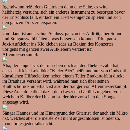
Irgendwann reißt dem Gitarristen dann eine Saite, es wird
halbherzig versucht, sich ein anderes Instrument zu besorgen bevor
der Entschluss fällt, einfach ein Lied weniger zu spielen und sich
den ganzen Driss zu ersparen.
Und dann ist auch schon Schluss, ganz netter Auftritt, aber Sound
und Songauswahl hätten etwas besser sein können. Trinkpause,
Joxi-Aufkleber ins Klo kleben (das zu Beginn des Konzertes
übrigens mit ganzen zwei Aufklebern verziert ist),
Affenmesserkampf.
Aha, der lange Typ, der mir eben noch an der Theke erzählt hat,
dass das Kieler Lokalbier "Kieler Bier" heißt und nur von Omis mit
künstlichen Hüftgelenken neben einem Teller Bratkartoffeln direkt
im Brauhaus verzehrt wird, während man sich über seinen
Bluthochdruck unterhält, ist also der Sänger von Affenmesserkampf.
Diese Anekdote dient dazu, dem Leser ein Gefühl zu geben, von
welchem Kaliber der Unsinn ist, der hier zwischen den Songs
angesagt wird.
Sänger Hannes und im Hintergrund der Gitarrist, der auch ein Mikro
hat, welches aber die meiste Zeit nicht angeschlossen ist oder so,
man hört es jedenfalls nicht.