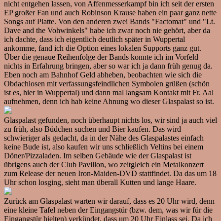
nicht entgehen lassen, von Affenmesserkampf bin ich seit der ersten
EP großer Fan und auch Robinson Krause haben ein paar ganz nette
Songs auf Platte. Von den anderen zwei Bands "Factomat" und "Lt.
Dave and the Vohwinkels" habe ich zwar noch nie gehört, aber da
ich dachte, dass ich eigentlich deutlich später in Wuppertal
ankomme, fand ich die Option eines lokalen Supports ganz gut.
Über die genaue Reihenfolge der Bands konnte ich im Vorfeld
nichts in Erfahrung bringen, aber so war ich ja dann früh genug da.
Eben noch am Bahnhof Geld abheben, beobachten wie sich die
Obdachlosen mit verfassungsfeindlichen Symbolen grüßen (schön
ist es, hier in Wuppertal) und dann mal langsam Kontakt mit Fr. Aal
aufnehmen, denn ich hab keine Ahnung wo dieser Glaspalast so ist.
Glaspalast gefunden, noch überhaupt nichts los, wir sind ja auch viel
zu früh, also Büdchen suchen und Bier kaufen. Das wird
schwieriger als gedacht, da in der Nähe des Glaspalastes einfach
keine Bude ist, also kaufen wir uns schließlich Veltins bei einem
Döner/Pizzaladen. Im selben Gebäude wie der Glaspalast ist
übrigens auch der Club Pavillon, wo zeitgleich ein Metalkonzert
zum Release der neuen Iron-Maiden-DVD stattfindet. Da das um 18
Uhr schon losging, sieht man überall Kutten und lange Haare.
Zurück am Glaspalast warten wir darauf, dass es 20 Uhr wird, denn
eine kleine Tafel neben der Eingangstür (bzw. dem, was wir für die
Eingangstür hielten) verkündet, dass um 20 Uhr Einlass sei. Da ich