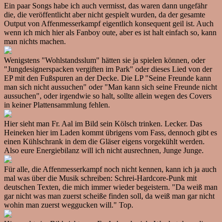
Ein paar Songs habe ich auch vermisst, das waren dann ungefähr
die, die veröffentlicht aber nicht gespielt wurden, da der gesamte
Output von Affenmesserkampf eigentlich konsequent geil ist. Auch
wenn ich mich hier als Fanboy oute, aber es ist halt einfach so, kann
man nichts machen.
Wenigstens "Wohlstandsslum" hätten sie ja spielen können, oder
"Jungdesignerspacken vergiften im Park" oder dieses Lied von der
EP mit den Fußspuren an der Decke. Die LP "Seine Freunde kann
man sich nicht aussuchen" oder "Man kann sich seine Freunde nicht
aussuchen", oder irgendwie so halt, sollte allein wegen des Covers
in keiner Plattensammlung fehlen.
Hier sieht man Fr. Aal im Bild sein Kölsch trinken. Lecker. Das
Heineken hier im Laden kommt übrigens vom Fass, dennoch gibt es
einen Kühlschrank in dem die Gläser eigens vorgekühlt werden.
Also eure Energiebilanz will ich nicht ausrechnen, Junge Junge.
Für alle, die Affenmesserkampf noch nicht kennen, kann ich ja auch
mal was über die Musik schreiben: Schrei-Hardcore-Punk mit
deutschen Texten, die mich immer wieder begeistern. "Da weiß man
gar nicht was man zuerst scheiße finden soll, da weiß man gar nicht
wohin man zuerst weggucken will." Top.