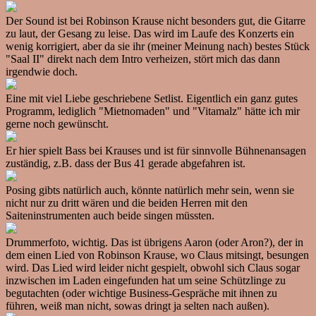
Der Sound ist bei Robinson Krause nicht besonders gut, die Gitarre
zu laut, der Gesang zu leise. Das wird im Laufe des Konzerts ein
wenig korrigiert, aber da sie ihr (meiner Meinung nach) bestes Stück
"Saal II" direkt nach dem Intro verheizen, stört mich das dann
irgendwie doch.
Eine mit viel Liebe geschriebene Setlist. Eigentlich ein ganz gutes
Programm, lediglich "Mietnomaden" und "Vitamalz" hätte ich mir
gerne noch gewünscht.
Er hier spielt Bass bei Krauses und ist für sinnvolle Bühnenansagen
zuständig, z.B. dass der Bus 41 gerade abgefahren ist.
Posing gibts natürlich auch, könnte natürlich mehr sein, wenn sie
nicht nur zu dritt wären und die beiden Herren mit den
Saiteninstrumenten auch beide singen müssten.
Drummerfoto, wichtig. Das ist übrigens Aaron (oder Aron?), der in
dem einen Lied von Robinson Krause, wo Claus mitsingt, besungen
wird. Das Lied wird leider nicht gespielt, obwohl sich Claus sogar
inzwischen im Laden eingefunden hat um seine Schützlinge zu
begutachten (oder wichtige Business-Gespräche mit ihnen zu
führen, weiß man nicht, sowas dringt ja selten nach außen).