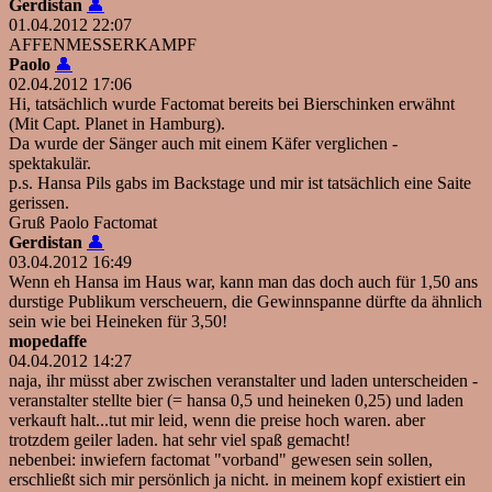
Gerdistan
👤
01.04.2012 22:07
AFFENMESSERKAMPF
Paolo
👤
02.04.2012 17:06
Hi, tatsächlich wurde Factomat bereits bei Bierschinken erwähnt
(Mit Capt. Planet in Hamburg).
Da wurde der Sänger auch mit einem Käfer verglichen -
spektakulär.
p.s. Hansa Pils gabs im Backstage und mir ist tatsächlich eine Saite
gerissen.
Gruß Paolo Factomat
Gerdistan
👤
03.04.2012 16:49
Wenn eh Hansa im Haus war, kann man das doch auch für 1,50 ans
durstige Publikum verscheuern, die Gewinnspanne dürfte da ähnlich
sein wie bei Heineken für 3,50!
mopedaffe
04.04.2012 14:27
naja, ihr müsst aber zwischen veranstalter und laden unterscheiden -
veranstalter stellte bier (= hansa 0,5 und heineken 0,25) und laden
verkauft halt...tut mir leid, wenn die preise hoch waren. aber
trotzdem geiler laden. hat sehr viel spaß gemacht!
nebenbei: inwiefern factomat "vorband" gewesen sein sollen,
erschließt sich mir persönlich ja nicht. in meinem kopf existiert ein