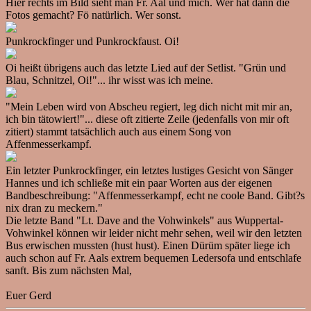
Hier rechts im Bild sieht man Fr. Aal und mich. Wer hat dann die
Fotos gemacht? Fö natürlich. Wer sonst.
Punkrockfinger und Punkrockfaust. Oi!
Oi heißt übrigens auch das letzte Lied auf der Setlist. "Grün und
Blau, Schnitzel, Oi!"... ihr wisst was ich meine.
"Mein Leben wird von Abscheu regiert, leg dich nicht mit mir an,
ich bin tätowiert!"... diese oft zitierte Zeile (jedenfalls von mir oft
zitiert) stammt tatsächlich auch aus einem Song von
Affenmesserkampf.
Ein letzter Punkrockfinger, ein letztes lustiges Gesicht von Sänger
Hannes und ich schließe mit ein paar Worten aus der eigenen
Bandbeschreibung: "Affenmesserkampf, echt ne coole Band. Gibt?s
nix dran zu meckern."
Die letzte Band "Lt. Dave and the Vohwinkels" aus Wuppertal-
Vohwinkel können wir leider nicht mehr sehen, weil wir den letzten
Bus erwischen mussten (hust hust). Einen Dürüm später liege ich
auch schon auf Fr. Aals extrem bequemen Ledersofa und entschlafe
sanft. Bis zum nächsten Mal,
Euer Gerd