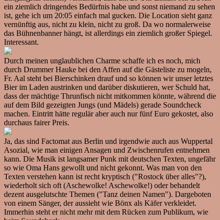
ein ziemlich dringendes Bedürfnis habe und sonst niemand zu sehen
ist, gehe ich um 20:05 einfach mal gucken. Die Location sieht ganz
vernünftig aus, nicht zu klein, nicht zu groß. Da wo normalerweise
das Bühnenbanner hängt, ist allerdings ein ziemlich großer Spiegel.
Interessant.
Durch meinen unglaublichen Charme schaffe ich es noch, mich
durch Drummer Hauke bei den Affen auf die Gästeliste zu mogeln,
Fr. Aal steht bei Bierschinken drauf und so können wir unser letztes
Bier im Laden austrinken und darüber diskutieren, wer Schuld hat,
dass der mächtige Thrunfisch nicht mitkommen könnte, während die
auf dem Bild gezeigten Jungs (und Mädels) gerade Soundcheck
machen. Eintritt hätte regulär aber auch nur fünf Euro gekostet, also
durchaus fairer Preis.
Ja, das sind Factomat aus Berlin und irgendwie auch aus Wuppertal
Asozial, wie man einigen Ansagen und Zwischenrufen entnehmen
kann. Die Musik ist langsamer Punk mit deutschen Texten, ungefähr
so wie Oma Hans gewollt und nicht gekonnt. Was man von den
Texten verstehen kann ist recht kryptisch ("Rostock über alles"?),
wiederholt sich oft (Aschewolke! Aschewolke!) oder behandelt
dezent ausgelutschte Themen ("Tanz deinen Namen"). Dargeboten
von einem Sänger, der aussieht wie Bönx als Käfer verkleidet.
Immerhin steht er nicht mehr mit dem Rücken zum Publikum, wie