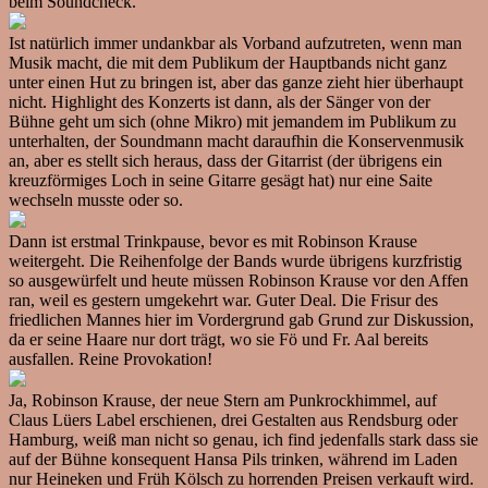
beim Soundcheck.
Ist natürlich immer undankbar als Vorband aufzutreten, wenn man
Musik macht, die mit dem Publikum der Hauptbands nicht ganz
unter einen Hut zu bringen ist, aber das ganze zieht hier überhaupt
nicht. Highlight des Konzerts ist dann, als der Sänger von der
Bühne geht um sich (ohne Mikro) mit jemandem im Publikum zu
unterhalten, der Soundmann macht daraufhin die Konservenmusik
an, aber es stellt sich heraus, dass der Gitarrist (der übrigens ein
kreuzförmiges Loch in seine Gitarre gesägt hat) nur eine Saite
wechseln musste oder so.
Dann ist erstmal Trinkpause, bevor es mit Robinson Krause
weitergeht. Die Reihenfolge der Bands wurde übrigens kurzfristig
so ausgewürfelt und heute müssen Robinson Krause vor den Affen
ran, weil es gestern umgekehrt war. Guter Deal. Die Frisur des
friedlichen Mannes hier im Vordergrund gab Grund zur Diskussion,
da er seine Haare nur dort trägt, wo sie Fö und Fr. Aal bereits
ausfallen. Reine Provokation!
Ja, Robinson Krause, der neue Stern am Punkrockhimmel, auf
Claus Lüers Label erschienen, drei Gestalten aus Rendsburg oder
Hamburg, weiß man nicht so genau, ich find jedenfalls stark dass sie
auf der Bühne konsequent Hansa Pils trinken, während im Laden
nur Heineken und Früh Kölsch zu horrenden Preisen verkauft wird.