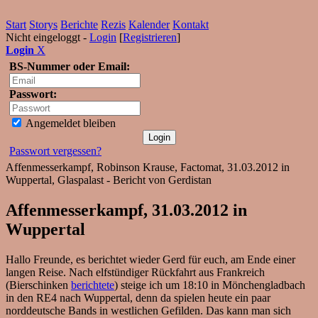
Start
Storys
Berichte
Rezis
Kalender
Kontakt
Nicht eingeloggt -
Login
[
Registrieren
]
Login
X
BS-Nummer oder Email:
Passwort:
Angemeldet bleiben
Passwort vergessen?
Affenmesserkampf, Robinson Krause, Factomat, 31.03.2012 in
Wuppertal, Glaspalast - Bericht von Gerdistan
Affenmesserkampf, 31.03.2012 in
Wuppertal
Hallo Freunde, es berichtet wieder Gerd für euch, am Ende einer
langen Reise. Nach elfstündiger Rückfahrt aus Frankreich
(Bierschinken
berichtete
) steige ich um 18:10 in Mönchengladbach
in den RE4 nach Wuppertal, denn da spielen heute ein paar
norddeutsche Bands in westlichen Gefilden. Das kann man sich